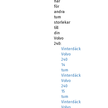
här
för
andra
tum
storlekar
till
din
Volvo
240:
Vinterdäck
Volvo
240
14
tum
Vinterdäck
Volvo
240
15
tum
Vinterdäck
Volvo