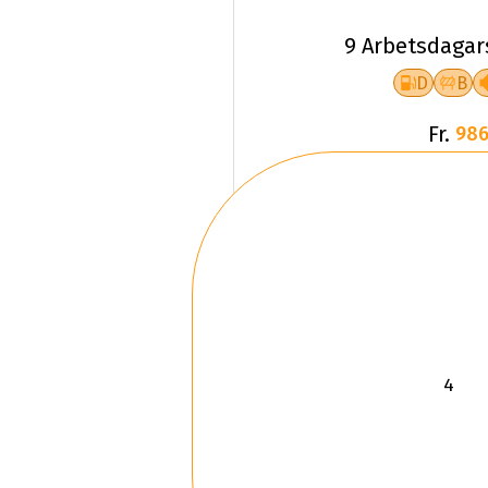
9 Arbetsdagar
D
B
Fr.
986