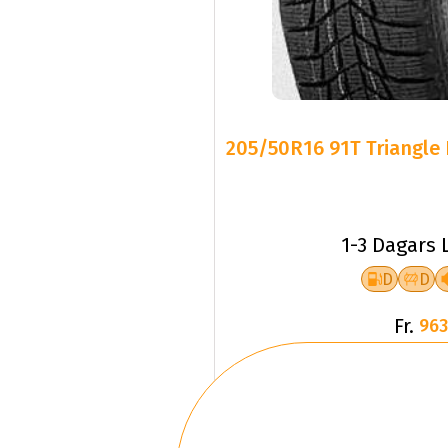
205/50R16 91T Triangle 
1-3 Dagars 
D
D
Fr.
963