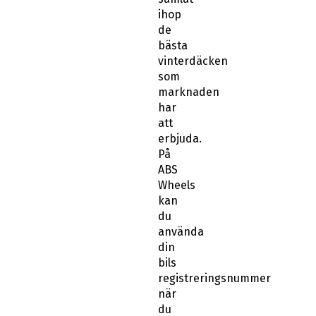
ihop
de
bästa
vinterdäcken
som
marknaden
har
att
erbjuda.
På
ABS
Wheels
kan
du
använda
din
bils
registreringsnummer
när
du