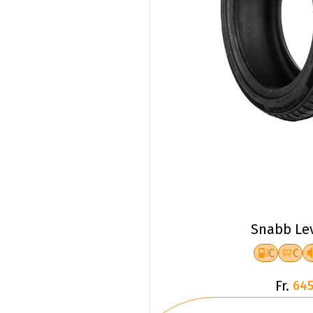
Snabb Le
C
C
Fr.
645