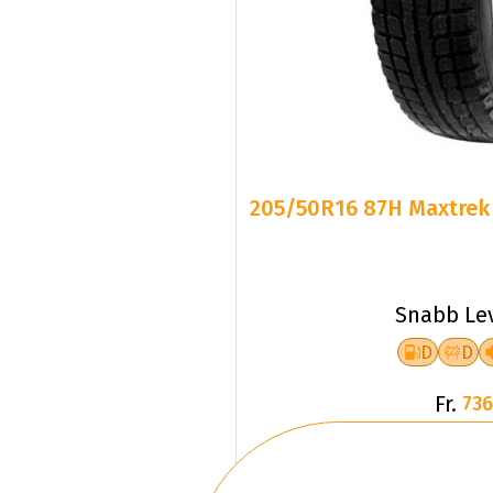
205/50R16 87H Maxtrek 
Snabb Le
D
D
Fr.
736