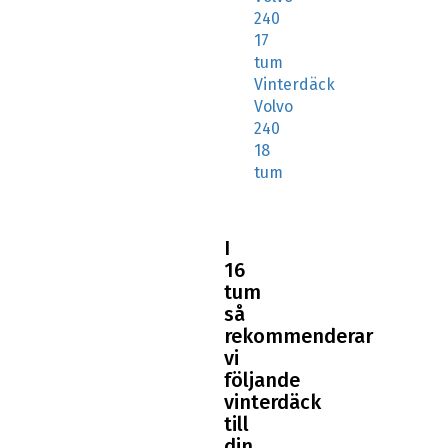
240
17
tum
Vinterdäck
Volvo
240
18
tum
I
16
tum
så
rekommenderar
vi
följande
vinterdäck
till
din