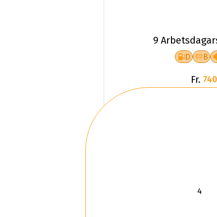
9 Arbetsdagar
D
B
Fr.
740