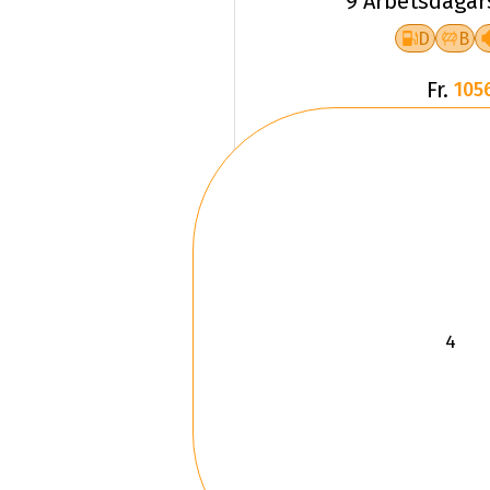
9 Arbetsdagar
D
B
Fr.
105