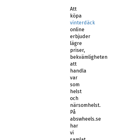
Att
köpa
vinterdäck
online
erbjuder
lägre
priser,
bekvämligheten
att
handla
var
som
helst
och
närsomhelst.
På
abswheels.se
har
vi
samlat