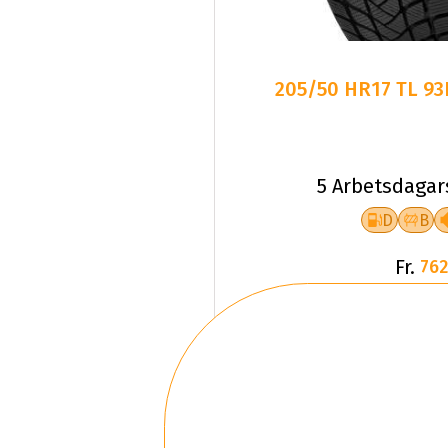
205/50 HR17 TL 9
5 Arbetsdagar
D
B
Fr.
762