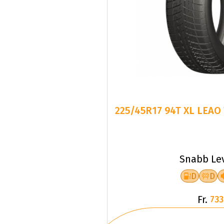
225/45R17 94T XL LEAO
Snabb Le
D
D
Fr.
733