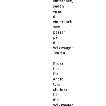
vinterdäck,
sedan
visas
de
vinterdäck
som
passar
på
din
Volkswagen
Touran.
Klicka
här
för
andra
tum
storlekar
till
din
Volkswagen