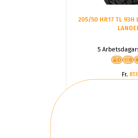
205/50 HR17 TL 93H
LANDE
5 Arbetsdagar
D
B
Fr.
813