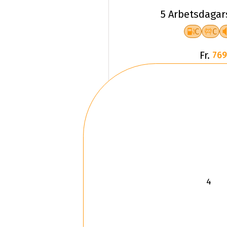
5 Arbetsdagar
C
C
Fr.
769