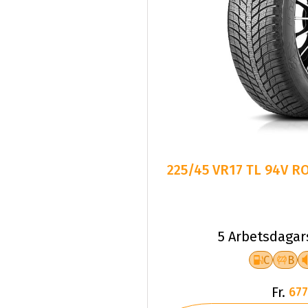
225/45 VR17 TL 94V 
5 Arbetsdagar
C
B
Fr.
677