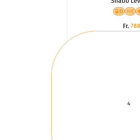
Snabb Lev
D
C
Fr.
788