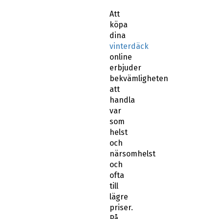
Att
köpa
dina
vinterdäck
online
erbjuder
bekvämligheten
att
handla
var
som
helst
och
närsomhelst
och
ofta
till
lägre
priser.
På