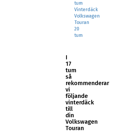
tum
Vinterdäck
Volkswagen
Touran
20
tum
I
17
tum
så
rekommenderar
vi
följande
vinterdäck
till
din
Volkswagen
Touran