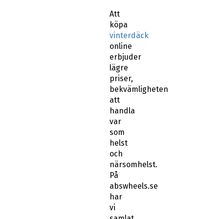
Att
köpa
vinterdäck
online
erbjuder
lägre
priser,
bekvämligheten
att
handla
var
som
helst
och
närsomhelst.
På
abswheels.se
har
vi
samlat