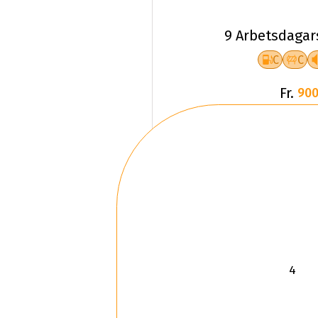
9 Arbetsdagar
C
C
Fr.
900