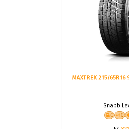
MAXTREK 215/65R16 
Snabb Le
C
D
Fr.
821