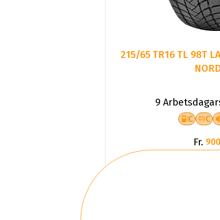
215/65 TR16 TL 98T 
NORD
9 Arbetsdagar
C
C
Fr.
900