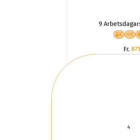
9 Arbetsdagar
C
C
Fr.
871