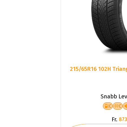
215/65R16 102H Triang
Snabb Lev
C
C
Fr.
873