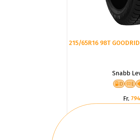
215/65R16 98T GOODRID
Snabb Le
D
E
Fr.
794