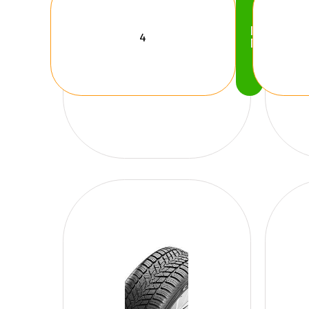
Köp
Nu