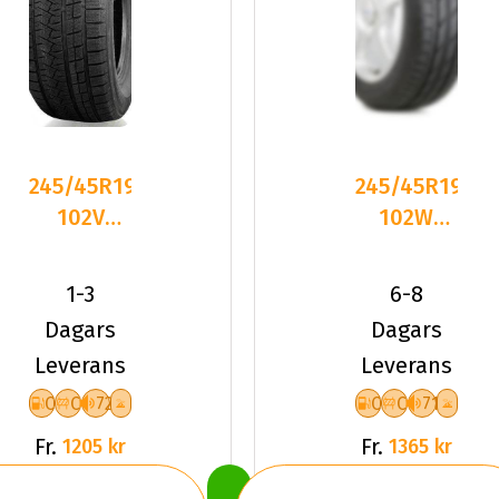
245/45R19
245/45R19
102V
102W
Triangle
CATCHFORS
PL02 XL
A/S II 4S
1-3
6-8
Friktion
3PMS
Dagars
Dagars
2026
Leverans
Leverans
C
C
72
C
C
71
Fr.
Fr.
1205 kr
1365 kr