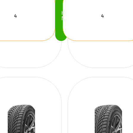
Köp
Nu