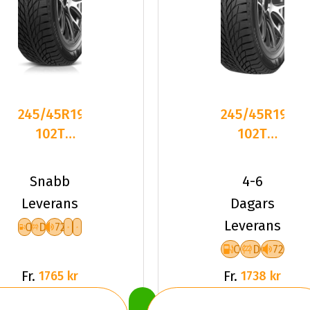
245/45R19
245/45R19
102T
102T
Kumho
Kumho
WinterCraft
WinterCraft
Snabb
4-6
ICE WI
ICE WI
Leverans
Dagars
Leverans
C
D
72
C
D
72
Fr.
Fr.
1765 kr
1738 kr