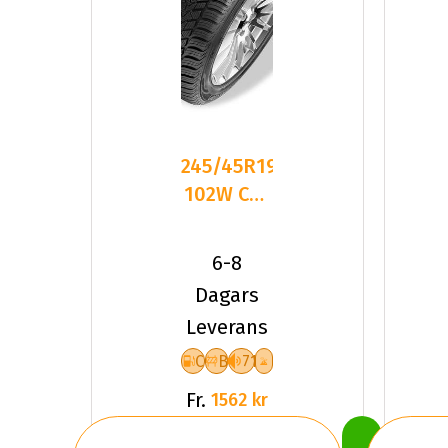
245/45R19
102W CST
Medallion
ACP1 XL
6-8
Fr
Dagars
Leverans
C
B
71
Fr.
1562 kr