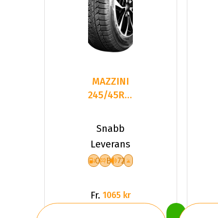
MAZZINI
245/45R19
102
SNOW
Snabb
LEOPARD
Leverans
2
C
B
72
Fr.
1065 kr