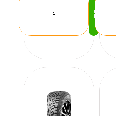
Köp
Nu