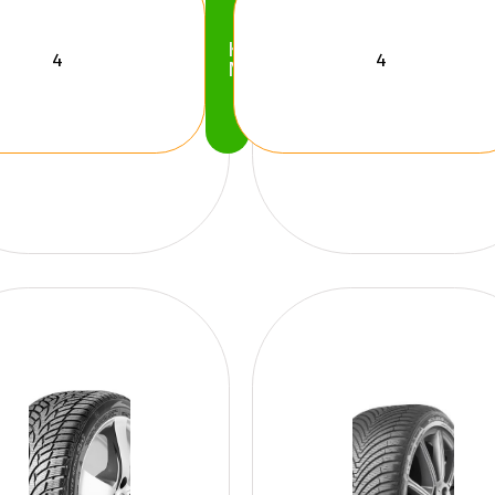
Köp
Nu