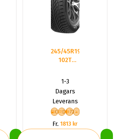
245/45R19
102T
Kumho
WinterCraft
1-3
ICE WI
Dagars
Leverans
C
D
72
Fr.
1813 kr