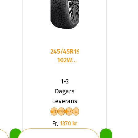
245/45R19
102W
Sailun ICE
BLAZER
1-3
ALPINE
Dagars
Leverans
C
B
71
Fr.
1370 kr