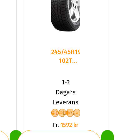
245/45R19
102T
Gislaved
SoftFrost200
1-3
XL
Dagars
Leverans
D
E
72
Fr.
1592 kr