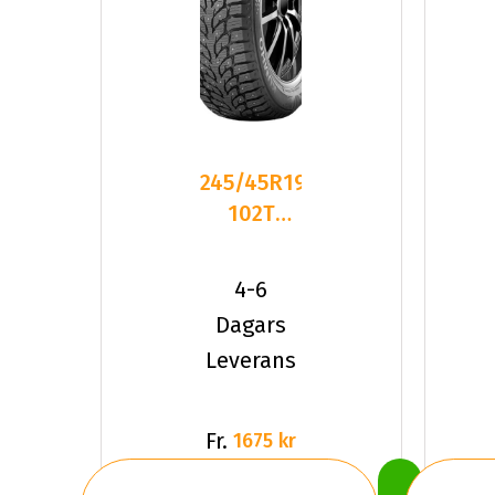
245/45R19
102T
Kumho
WinterCraft
4-6
Ice Wi
Dagars
Leverans
Fr.
1675 kr