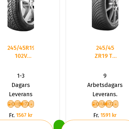
245/45R19
245/45
102V
ZR19 TL
Nankang
102Y
SV-3 XL
KUMHO
1-3
9
M+S Frik
SOLUS 4S
Dagars
Arbetsdagars
HA32 XL
Leverans
Leverans.
C
B
72
C
A
72
Fr.
Fr.
1567 kr
1591 kr