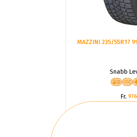
MAZZINI 235/55R17 
Snabb Le
D
C
Fr.
976