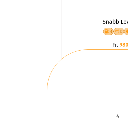
Snabb Le
B
D
Fr.
980