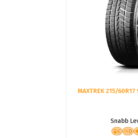
MAXTREK 215/60R17 
Snabb Le
C
D