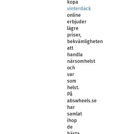
köpa
vinterdäck
online
erbjuder
lägre
priser,
bekvämligheten
att
handla
närsomhelst
och
var
som
helst.
På
abswheels.se
har
samlat
ihop
de
bästa