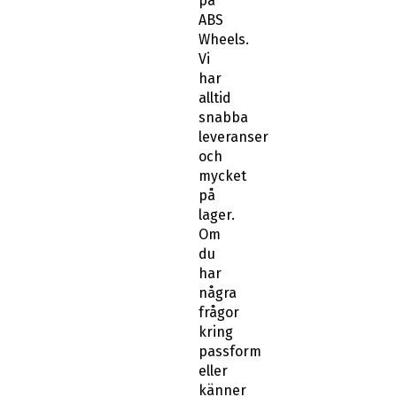
på
ABS
Wheels.
Vi
har
alltid
snabba
leveranser
och
mycket
på
lager.
Om
du
har
några
frågor
kring
passform
eller
känner