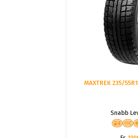
MAXTREK 235/55R1
Snabb Le
E
C
Fr.
100