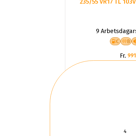
235/55 VR17 TL 103
9 Arbetsdagar
C
B
Fr.
991