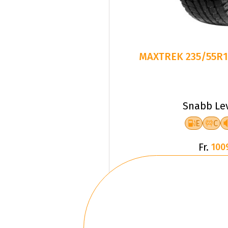
MAXTREK 235/55R1
Snabb Le
E
C
Fr.
100