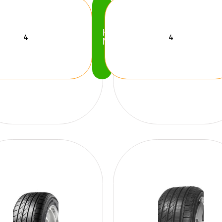
Köp
Nu