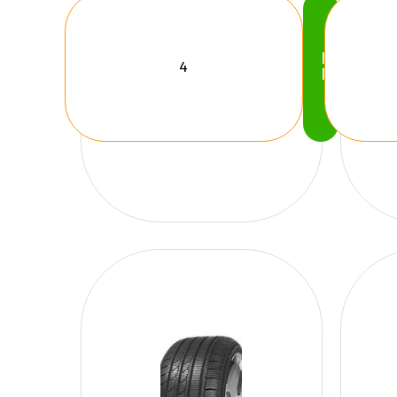
Köp
Nu