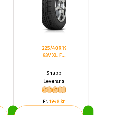
225/40R19
2
93V XL FR
TOYO
OBSERVE
Snabb
GSI-6
Leverans
E
E
71
Fr.
1949 kr