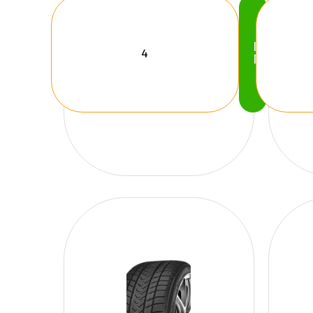
Köp
Nu