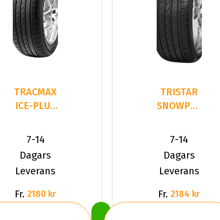
TRACMAX
TRISTAR
ICE-PLUS
SNOWPOWER
S210
225/40R19
225/40R19
93 V XL
7-14
7-14
93 V XL
Dagars
Dagars
Leverans
Leverans
Fr.
Fr.
2180 kr
2184 kr