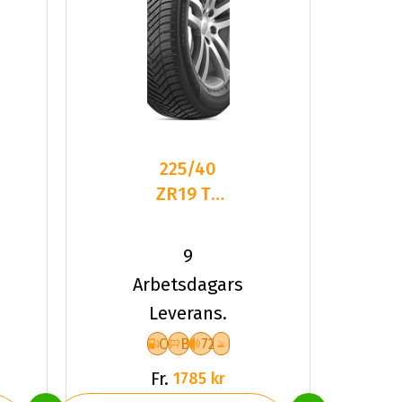
225/40
ZR19 TL
93Y HA
H750
9
KINERGY
Arbetsdagars
4S2 XL
Leverans.
C
B
72
Fr.
1785 kr