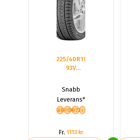
225/40R19
93V
Triangle
PL02 XL
Snabb
Friktion
Leverans*
2024
E
D
72
Fr.
1113 kr