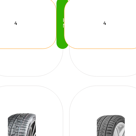
Köp
Nu