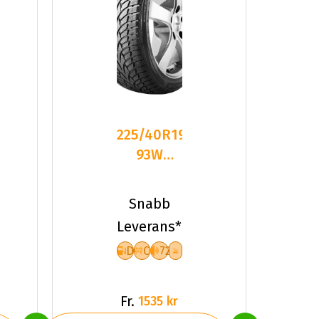
225/40R19
93W
Nankang
SV-3 XL
Snabb
Friktion
Leverans*
2024
D
C
72
Fr.
1535 kr