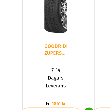
GOODRIDE
ZUPERSNOW
Z-507
225/40R19
7-14
93 V XL
Dagars
Leverans
Fr.
1861 kr