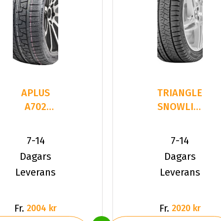
APLUS
TRIANGLE
A702
SNOWLINK
225/40R19
PL02
93 V XL
225/40R19
7-14
7-14
93 V XL
Dagars
Dagars
Leverans
Leverans
Fr.
Fr.
2004 kr
2020 kr