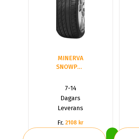
MINERVA
SNOWPOWER
2 S210
225/40R19
7-14
93 V XL
Dagars
Leverans
Fr.
2108 kr