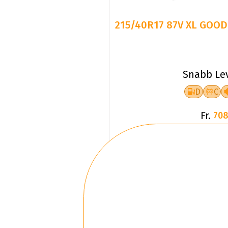
215/40R17 87V XL GOOD
Snabb Le
D
C
Fr.
708