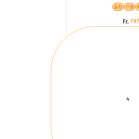
D
B
Fr.
797