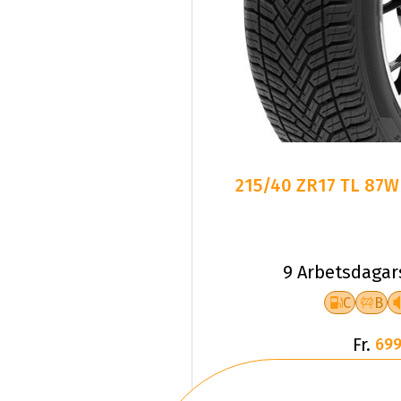
215/40 ZR17 TL 87W
9 Arbetsdagar
C
B
Fr.
699