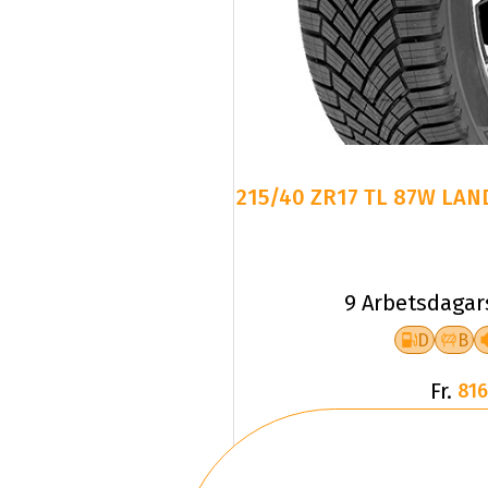
215/40 ZR17 TL 87W LAN
9 Arbetsdagar
D
B
Fr.
816