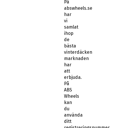
På
abswheels.se
har
vi
samlat
ihop
de
bästa
vinterdäcken
marknaden
har
att
erbjuda.
På
ABS
Wheels
kan
du
använda
ditt
registreringsnummer