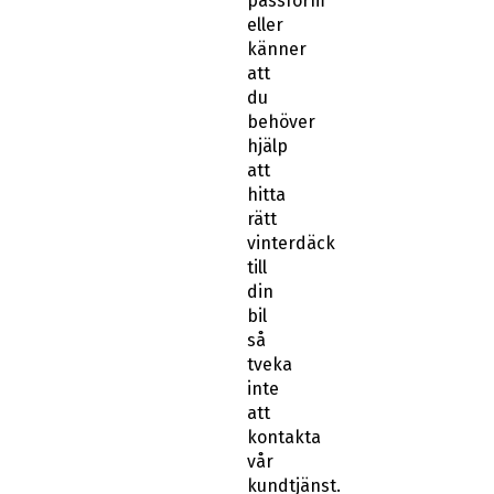
passform
eller
känner
att
du
behöver
hjälp
att
hitta
rätt
vinterdäck
till
din
bil
så
tveka
inte
att
kontakta
vår
kundtjänst.