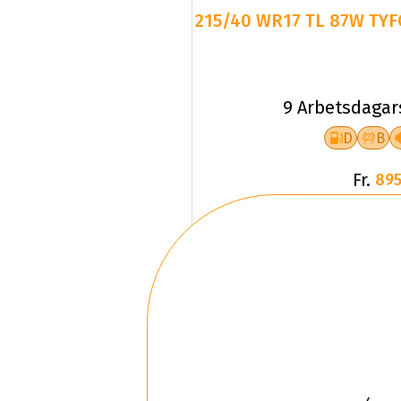
215/40 WR17 TL 87W TYF
9 Arbetsdagar
D
B
Fr.
895