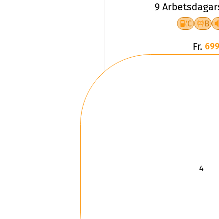
9 Arbetsdagar
C
B
Fr.
699