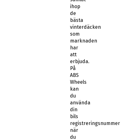
ihop
de
bästa
vinterdäcken
som
marknaden
har
att
erbjuda.
På
ABS
Wheels
kan
du
använda
din
bils
registreringsnummer
när
du