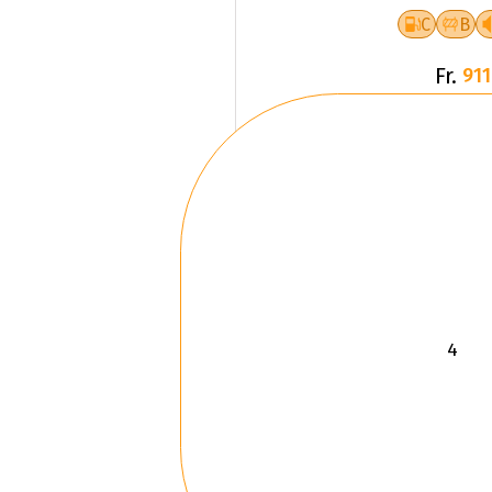
C
B
Fr.
911