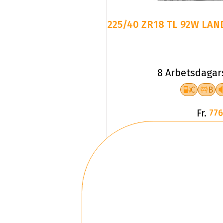
225/40 ZR18 TL 92W LAN
8 Arbetsdagar
C
B
Fr.
776