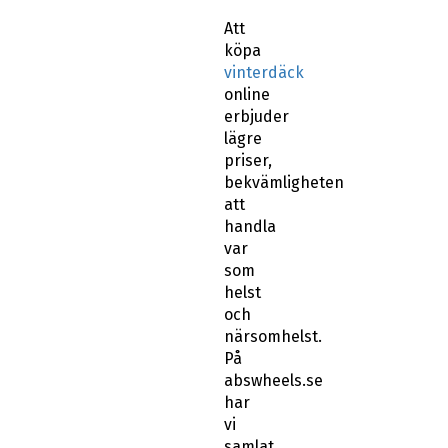
Att
köpa
vinterdäck
online
erbjuder
lägre
priser,
bekvämligheten
att
handla
var
som
helst
och
närsomhelst.
På
abswheels.se
har
vi
samlat