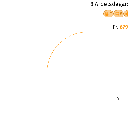
8 Arbetsdagar
C
B
Fr.
679