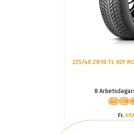
225/40 ZR18 TL 92Y 
8 Arbetsdagar
C
B
Fr.
693