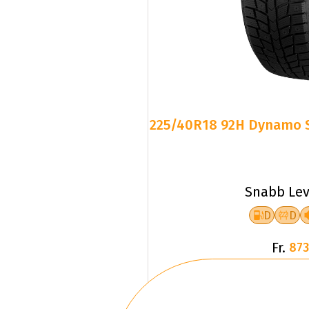
225/40R18 92H Dynamo
Snabb Lev
D
D
Fr.
873