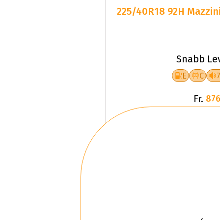
225/40R18 92H Mazzini
Snabb Le
E
C
Fr.
876