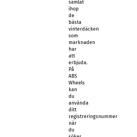
samlat
ihop
de
bästa
vinterdäcken
som
marknaden
har
att
erbjuda.
På
ABS
Wheels
kan
du
använda
ditt
registreringsnummer
när
du
söker