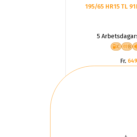
195/65 HR15 TL 9
5 Arbetsdagar
C
B
Fr.
649