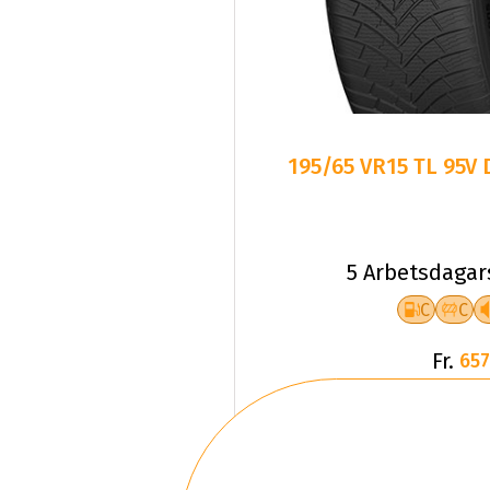
195/65 VR15 TL 95V
5 Arbetsdagar
C
C
Fr.
657