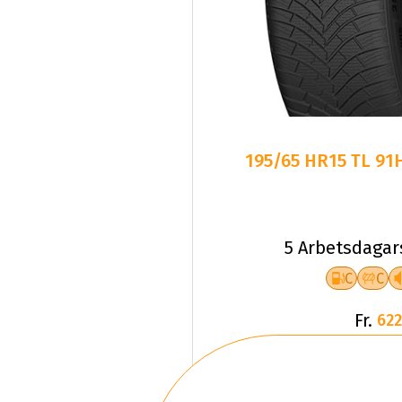
195/65 HR15 TL 91
5 Arbetsdagar
C
C
Fr.
622