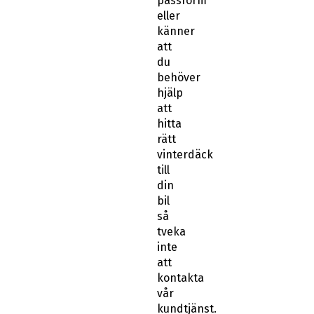
passform
eller
känner
att
du
behöver
hjälp
att
hitta
rätt
vinterdäck
till
din
bil
så
tveka
inte
att
kontakta
vår
kundtjänst.