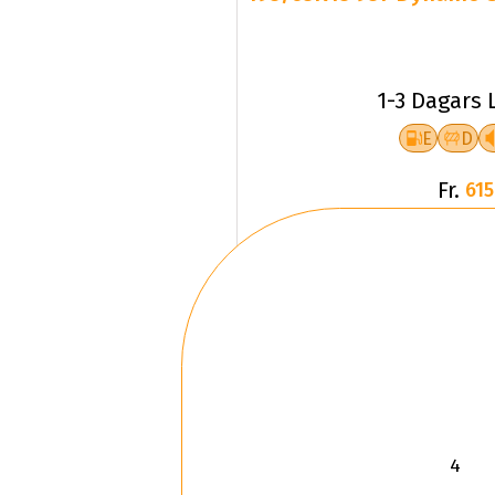
1-3 Dagars 
E
D
Fr.
615