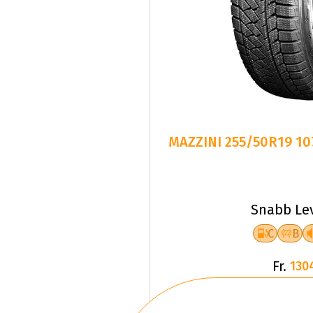
MAZZINI 255/50R19 1
Snabb Le
C
B
Fr.
130