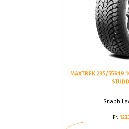
MAXTREK 235/55R19 1
STUD
Snabb Le
Fr.
1233