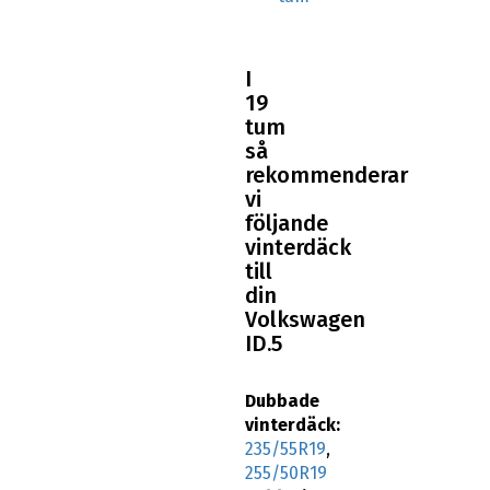
I
19
tum
så
rekommenderar
vi
följande
vinterdäck
till
din
Volkswagen
ID.5
Dubbade
vinterdäck:
235/55R19
,
255/50R19