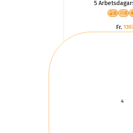
5 Arbetsdagar
B
B
Fr.
130