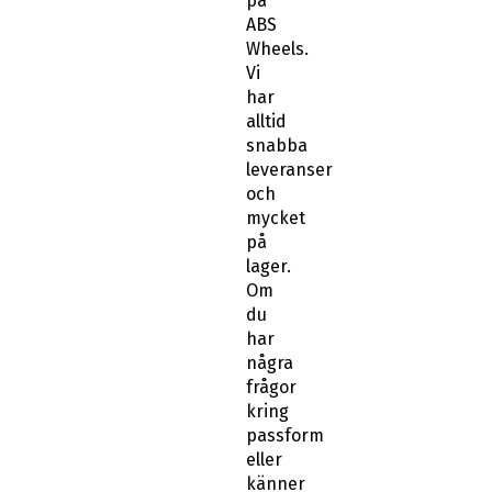
på
ABS
Wheels.
Vi
har
alltid
snabba
leveranser
och
mycket
på
lager.
Om
du
har
några
frågor
kring
passform
eller
känner