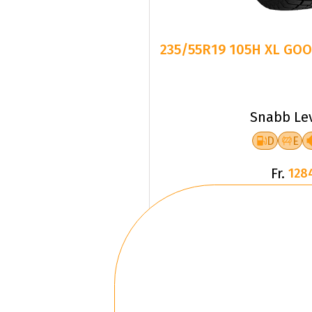
235/55R19 105H XL GO
Snabb Le
D
E
Fr.
128