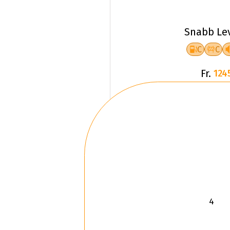
Snabb Le
C
C
Fr.
124