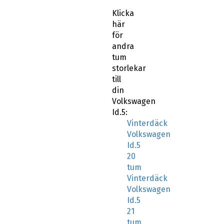
Klicka
här
för
andra
tum
storlekar
till
din
Volkswagen
Id.5:
Vinterdäck
Volkswagen
Id.5
20
tum
Vinterdäck
Volkswagen
Id.5
21
tum