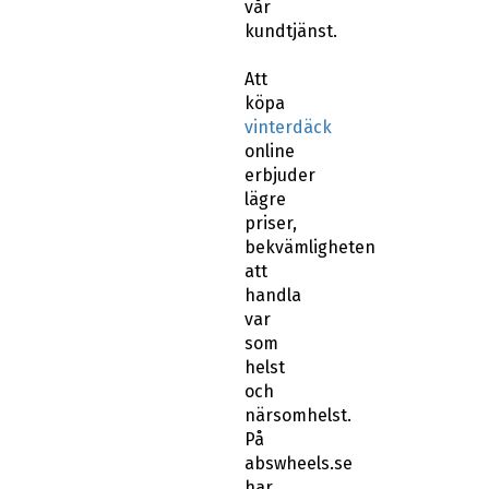
vår
kundtjänst.
Att
köpa
vinterdäck
online
erbjuder
lägre
priser,
bekvämligheten
att
handla
var
som
helst
och
närsomhelst.
På
abswheels.se
har