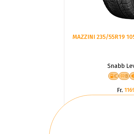
MAZZINI 235/55R19 1
Snabb Le
C
B
Fr.
116