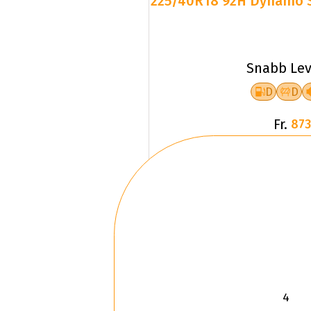
225/40R18 92H Dynamo
Snabb Lev
D
D
Fr.
873