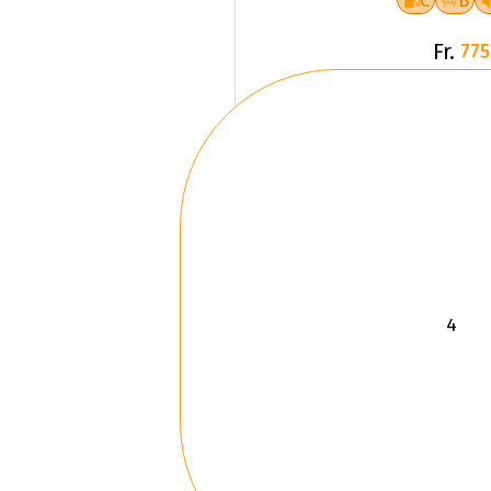
C
B
Fr.
775