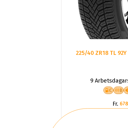
225/40 ZR18 TL 92Y
9 Arbetsdagar
C
B
Fr.
678