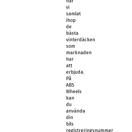
har
vi
samlat
ihop
de
bästa
vinterdäcken
som
marknaden
har
att
erbjuda.
På
ABS
Wheels
kan
du
använda
din
bils
registreringsnummer