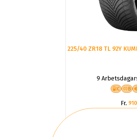
225/40 ZR18 TL 92Y KUM
9 Arbetsdagar
C
B
Fr.
910