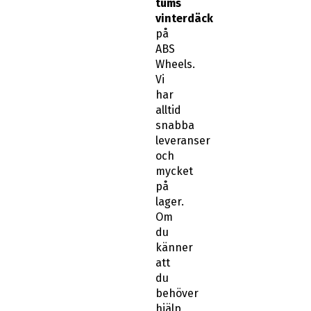
tums
vinterdäck
på
ABS
Wheels.
Vi
har
alltid
snabba
leveranser
och
mycket
på
lager.
Om
du
känner
att
du
behöver
hjälp