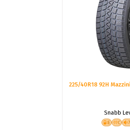
225/40R18 92H Mazzini
Snabb Le
E
C