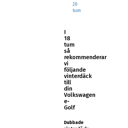
20
tum
I
18
tum
så
rekommenderar
vi
följande
vinterdäck
till
din
Volkswagen
e-
Golf
Dubbade