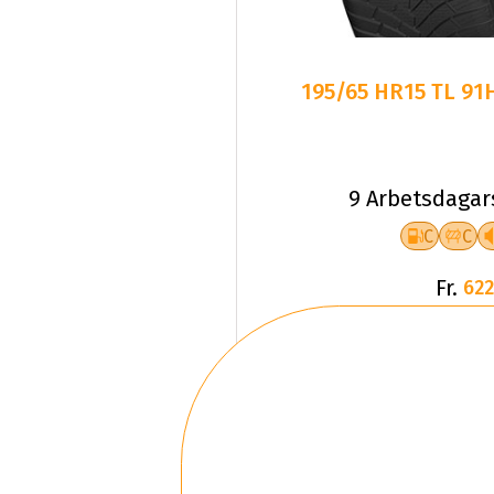
195/65 HR15 TL 91
9 Arbetsdagar
C
C
Fr.
622