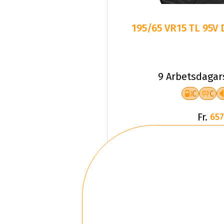
195/65 VR15 TL 95V
9 Arbetsdagar
C
C
Fr.
657