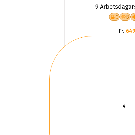
9 Arbetsdagar
C
B
Fr.
649