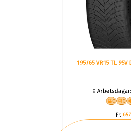
195/65 VR15 TL 95V
9 Arbetsdagar
C
C
Fr.
657