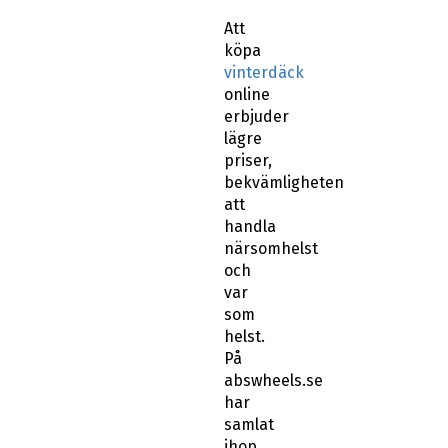
Att
köpa
vinterdäck
online
erbjuder
lägre
priser,
bekvämligheten
att
handla
närsomhelst
och
var
som
helst.
På
abswheels.se
har
samlat
ihop