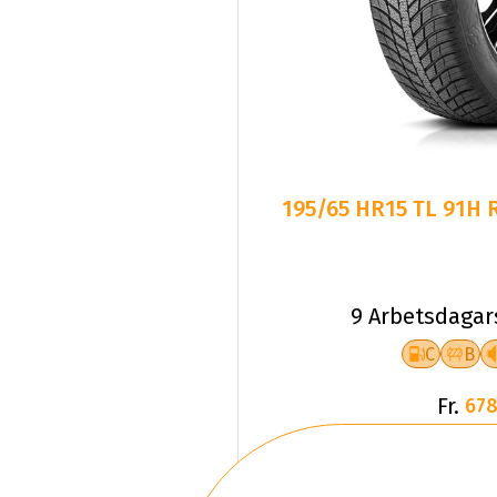
195/65 HR15 TL 91H
9 Arbetsdagar
C
B
Fr.
678