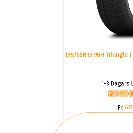
195/65R15 95H Triangle T
1-3 Dagars 
E
C
Fr.
617