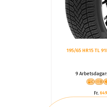
195/65 HR15 TL 9
9 Arbetsdagar
C
B
Fr.
649