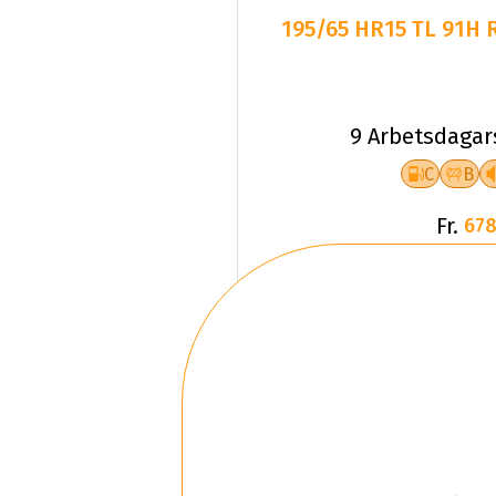
195/65 HR15 TL 91H
9 Arbetsdagar
C
B
Fr.
678