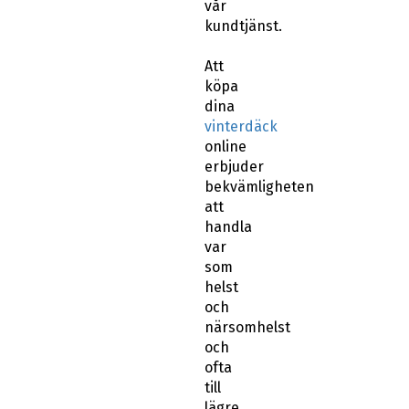
vår
kundtjänst.
Att
köpa
dina
vinterdäck
online
erbjuder
bekvämligheten
att
handla
var
som
helst
och
närsomhelst
och
ofta
till
lägre