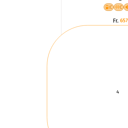
C
C
Fr.
657