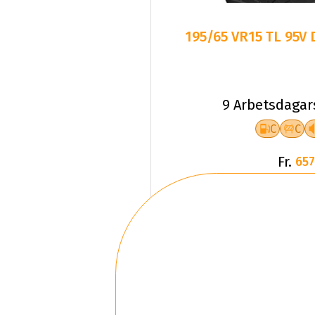
195/65 VR15 TL 95V
9 Arbetsdagar
C
C
Fr.
657