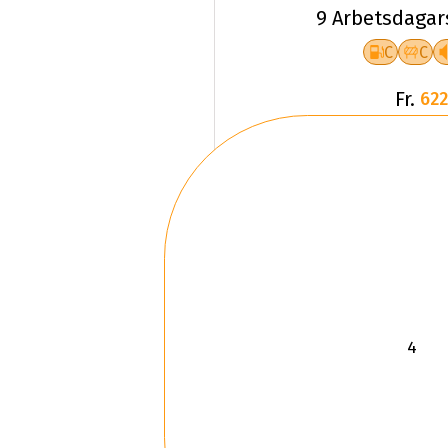
9 Arbetsdagar
C
C
Fr.
622