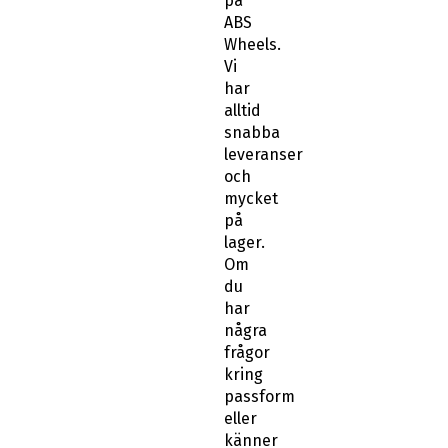
på
ABS
Wheels.
Vi
har
alltid
snabba
leveranser
och
mycket
på
lager.
Om
du
har
några
frågor
kring
passform
eller
känner