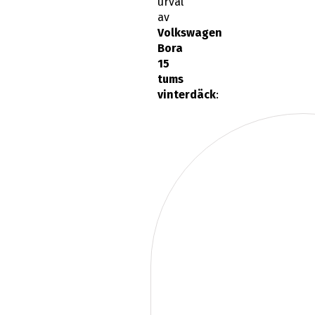
urval
av
Volkswagen
Bora
15
tums
vinterdäck
: