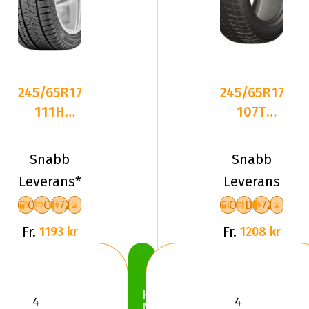
245/65R17
245/65R17
111H
107T
Triangle
LEAO
PL02 XL
WINTER
Snabb
Snabb
Friktion
DEFENDER
Leverans*
Leverans
2025
ICE
C
C
72
C
D
72
Fr.
Fr.
1193 kr
1208 kr
Köp
Nu