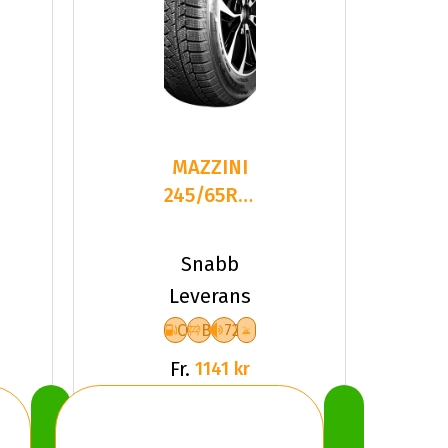
MAZZINI
245/65R17
107
SNOW
Snabb
LEOPARD
Leverans
2
C
B
72
Fr.
1141 kr