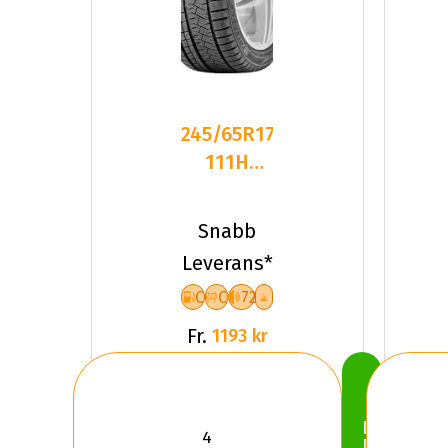
245/65R17
111H
Triangle
PL02 XL
Snabb
Friktion
Leverans*
2025
C
C
72
Fr.
1193 kr
Köp
Nu