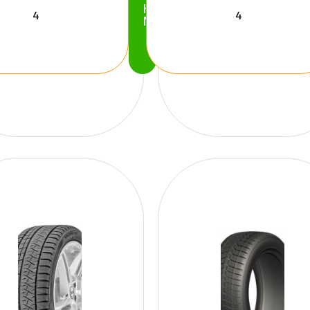
Köp
Nu