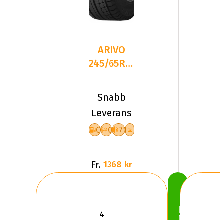
ARIVO
245/65R17
107S
WINMASTER
Snabb
ARW 2
Leverans
C
C
71
Fr.
1368 kr
Köp
Nu