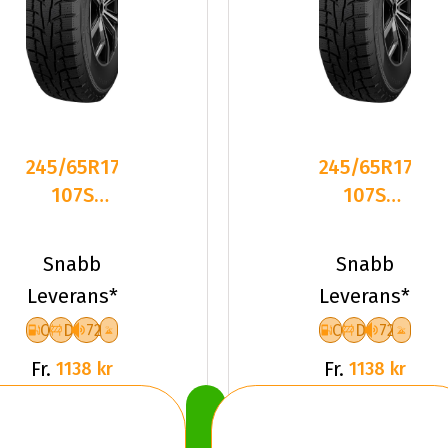
245/65R17
245/65R17
107S
107S
Dynamo
Dynamo
SNOW-H
SNOW-H
Snabb
Snabb
MWS01
MWS01
Leverans*
Leverans*
FÃ¶r
FÃ¶r
C
D
72
C
D
72
Fr.
Fr.
1138 kr
1138 kr