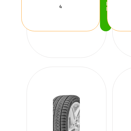
Köp
Nu