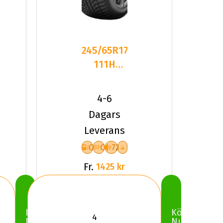
245/65R17
111H
Kumho
Wintercraft
4-6
WP71 X
Dagars
Leverans
C
C
72
Fr.
1425 kr
Köp
Köp
Nu
Nu