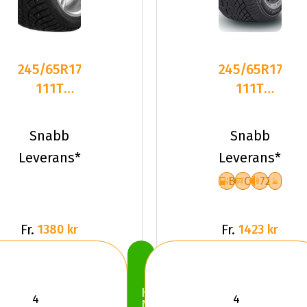
245/65R17
245/65R17
111T
111T
Triangle
Sailun ICE
TI501 XL
BLAZER
Snabb
Snabb
Dubbat
ARCTIC
Leverans*
Leverans*
2025
B
C
72
Fr.
Fr.
1380 kr
1423 kr
Köp
Nu