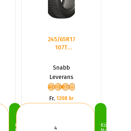
245/65R17
107T
LEAO
WINTER
Snabb
DEFENDER
Leverans
ICE
C
D
72
Fr.
1208 kr
Köp
Köp
Nu
Nu