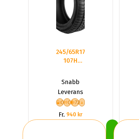
245/65R17
107H
GOODRIDE
Z507
Snabb
CCB72
Leverans
PCRW
C
C
72
Fr.
940 kr