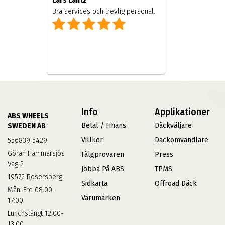
Lars Lantz
Bra services och trevlig personal.
Info
Applikationer
ABS WHEELS
Betal / Finans
Däckväljare
SWEDEN AB
Villkor
Däckomvandlare
556839 5429
Göran Hammarsjös
Fälgprovaren
Press
Väg 2
Jobba På ABS
TPMS
19572 Rosersberg
Sidkarta
Offroad Däck
Mån-Fre 08:00-
Varumärken
17:00
Lunchstängt 12:00-
13:00