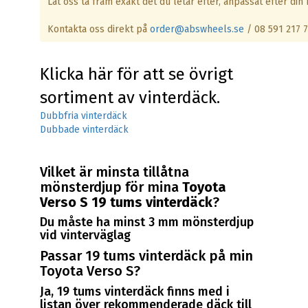
Låt oss ta fram exakt det du letar efter, anpassat efter din b
Kontakta oss direkt på
order@abswheels.se
/ 08 591 217 
Klicka här för att se övrigt
sortiment av vinterdäck.
Dubbfria vinterdäck
Dubbade vinterdäck
Vilket är minsta tillåtna
mönsterdjup för mina
Toyota
Verso S 19 tums vinterdäck
?
Du måste ha minst 3 mm mönsterdjup
vid vinterväglag
Passar 19 tums vinterdäck på min
Toyota Verso S?
Ja, 19 tums vinterdäck finns med i
listan över rekommenderade däck till