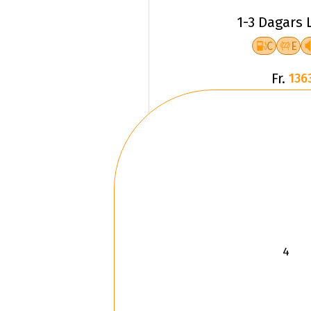
1-3 Dagars 
C
E
Fr.
136