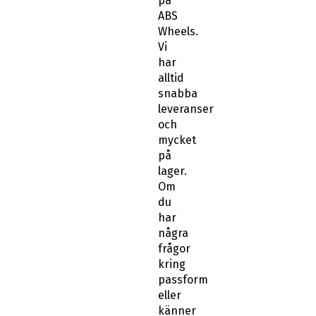
på
ABS
Wheels.
Vi
har
alltid
snabba
leveranser
och
mycket
på
lager.
Om
du
har
några
frågor
kring
passform
eller
känner