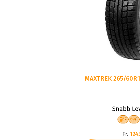
MAXTREK 265/60R1
Snabb Le
E
C
Fr.
124