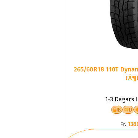
265/60R18 110T Dyn
FÃ¶
1-3 Dagars 
B
D
Fr.
138