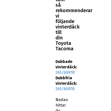
så
rekommenderar
vi
följande
vinterdäck
till
din
Toyota
Tacoma
Dubbade
vinterdäck:
265/60R18
Dubbfria
vinterdäck:
265/60R18
Nedan
hittar
du