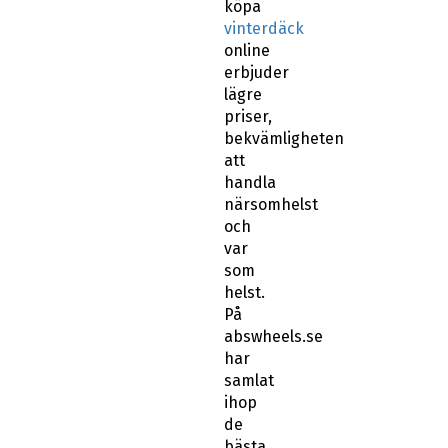
köpa
vinterdäck
online
erbjuder
lägre
priser,
bekvämligheten
att
handla
närsomhelst
och
var
som
helst.
På
abswheels.se
har
samlat
ihop
de
bästa