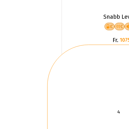
Snabb Le
C
C
Fr.
107