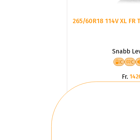
265/60R18 114V XL FR 
Snabb Le
C
C
Fr.
142