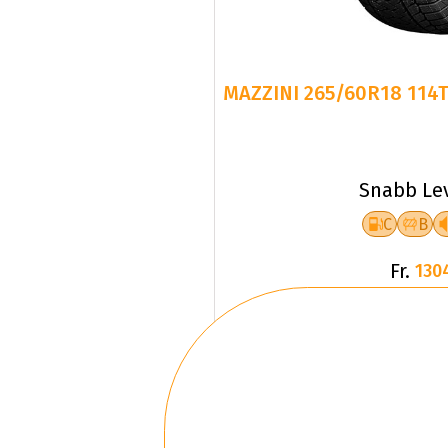
MAZZINI 265/60R18 114
Snabb Le
C
B
Fr.
130