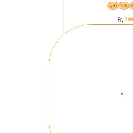
D
B
Fr.
739