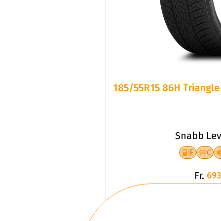
185/55R15 86H Triangle
Snabb Lev
E
C
Fr.
693