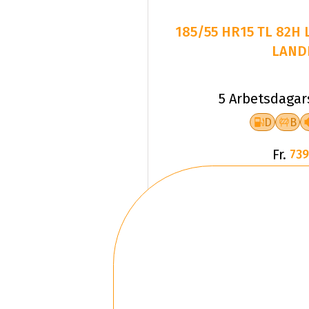
185/55 HR15 TL 82H
LAND
5 Arbetsdagar
D
B
Fr.
739