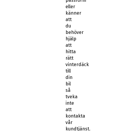
passform
eller
känner
att
du
behöver
hjälp
att
hitta
rätt
vinterdäck
till
din
bil
så
tveka
inte
att
kontakta
vår
kundtjänst.