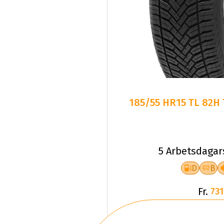
185/55 HR15 TL 82H
5 Arbetsdagar
D
B
Fr.
731