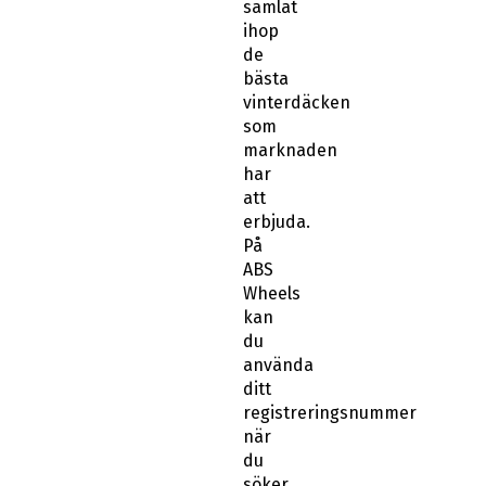
samlat
ihop
de
bästa
vinterdäcken
som
marknaden
har
att
erbjuda.
På
ABS
Wheels
kan
du
använda
ditt
registreringsnummer
när
du
söker