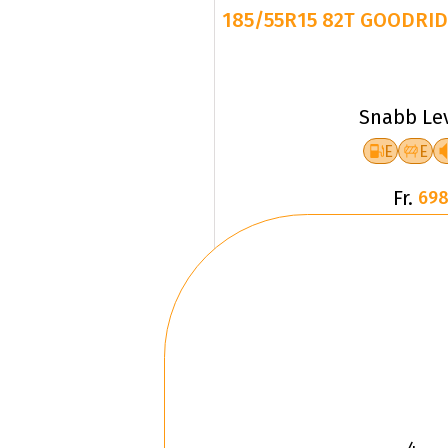
185/55R15 82T GOODRID
Snabb Le
E
E
Fr.
698