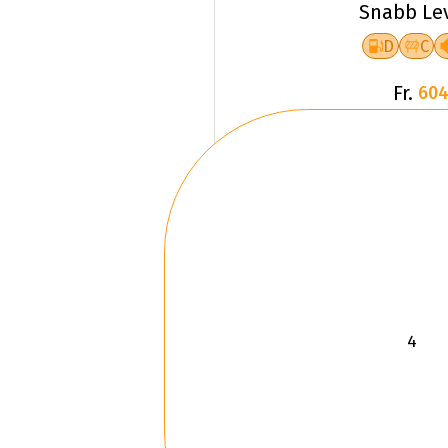
Snabb Le
D
C
Fr.
604