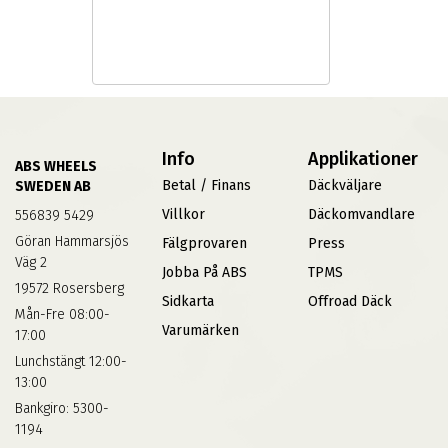
Info
Applikationer
ABS WHEELS
Betal / Finans
Däckväljare
SWEDEN AB
Villkor
Däckomvandlare
556839 5429
Göran Hammarsjös
Fälgprovaren
Press
Väg 2
Jobba På ABS
TPMS
19572 Rosersberg
Sidkarta
Offroad Däck
Mån-Fre 08:00-
Varumärken
17:00
Lunchstängt 12:00-
13:00
Bankgiro: 5300-
1194