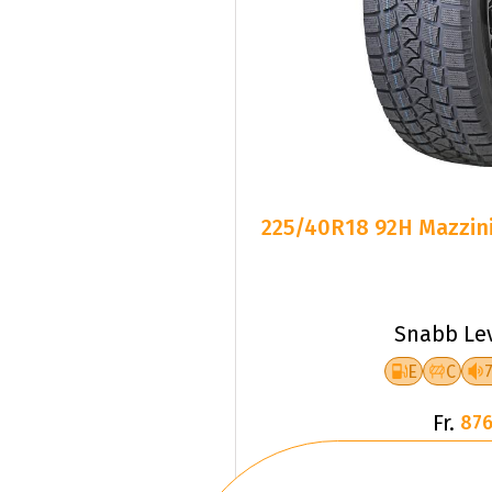
225/40R18 92H Mazzini
Snabb Le
E
C
Fr.
876