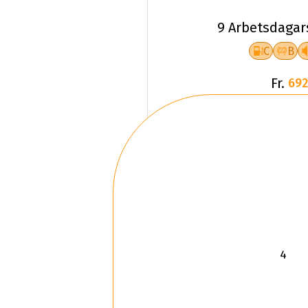
9 Arbetsdagar
C
B
Fr.
692