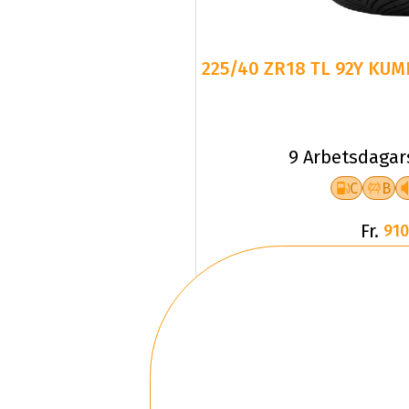
225/40 ZR18 TL 92Y KUM
9 Arbetsdagar
C
B
Fr.
910