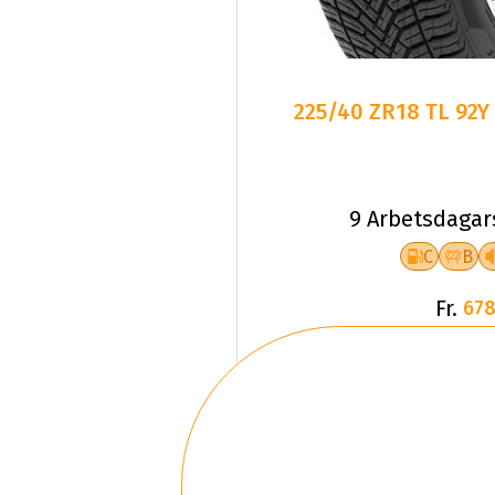
225/40 ZR18 TL 92Y
9 Arbetsdagar
C
B
Fr.
678