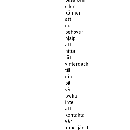
passform
eller
känner
att
du
behöver
hjälp
att
hitta
rätt
vinterdäck
till
din
bil
så
tveka
inte
att
kontakta
vår
kundtjänst.