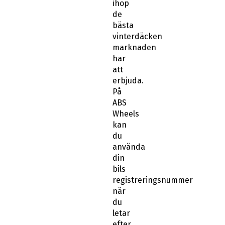
ihop
de
bästa
vinterdäcken
marknaden
har
att
erbjuda.
På
ABS
Wheels
kan
du
använda
din
bils
registreringsnummer
när
du
letar
efter