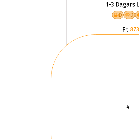
1-3 Dagars 
D
D
Fr.
873