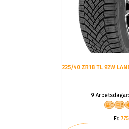
225/40 ZR18 TL 92W LAN
9 Arbetsdagar
C
B
Fr.
775