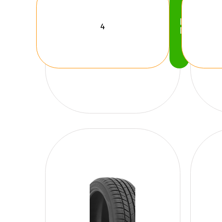
Köp
Nu