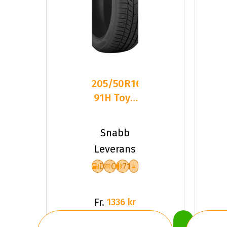
205/50R16
91H Toyo
Snowprox
S954
Snabb
Friktion
Leverans
D
C
71
Fr.
1336 kr