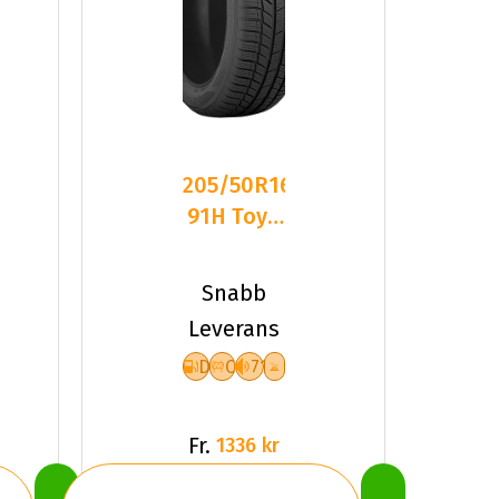
205/50R16
91H Toyo
Snowprox
S954
Snabb
Friktion
Leverans
D
C
71
Fr.
1336 kr