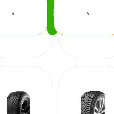
Köp
Nu