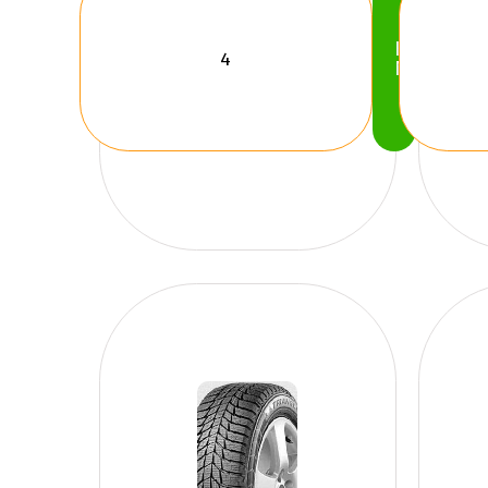
Köp
Nu