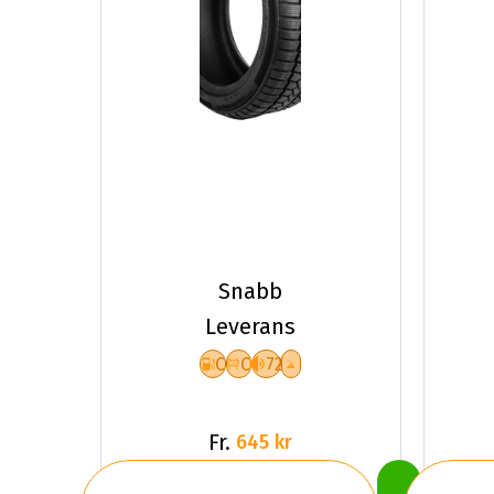
Snabb
Leverans
C
C
72
Fr.
645 kr