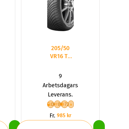
205/50
VR16 TL
87V
KUMHO
9
SOLUS 4S
Arbetsdagars
HA32
Leverans.
D
B
72
Fr.
985 kr