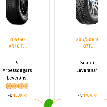
205/50
205/50R16
VR16 TL
87T
87V VR
Hankook
QUATRAC
Winter
9
Snabb
I*Pike
Arbetsdagars
Leverans*
RS2
Leverans.
C
B
70
Fr.
Fr.
1509 kr
1704 kr