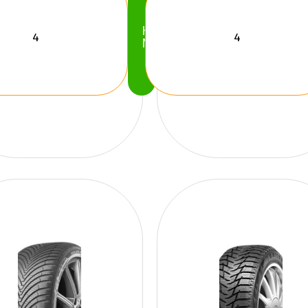
Köp
Nu