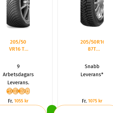
205/50
205/50R16
VR16 TL
87T
87V
Sailun ICE
KUMHO
BLAZER
9
Snabb
SOLUS 4S
WST3 Du
Arbetsdagars
Leverans*
HA32
Leverans.
D
B
72
Fr.
Fr.
1055 kr
1075 kr