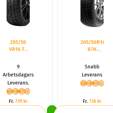
205/50
205/50R16
VR16 TL
87H
87V
Maxtrek
LANDSAIL
Trek M7
9
Snabb
4-
MFS
Arbetsdagars
Leverans
SEASONS
Friktion
Leverans.
D
D
72
D
B
72
Fr.
Fr.
739 kr
736 kr