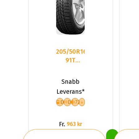
205/50R16
91T
Triangle
PL01 XL
Snabb
Friktion
Leverans*
2025
D
D
72
Fr.
963 kr