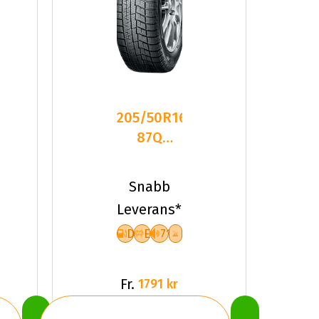
205/50R16
87Q
Yokohama
IceGuard
Snabb
IG60 Fr
Leverans*
D
E
71
Fr.
1791 kr