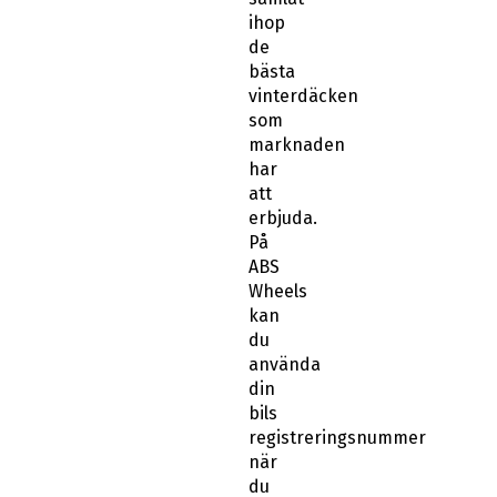
ihop
de
bästa
vinterdäcken
som
marknaden
har
att
erbjuda.
På
ABS
Wheels
kan
du
använda
din
bils
registreringsnummer
när
du