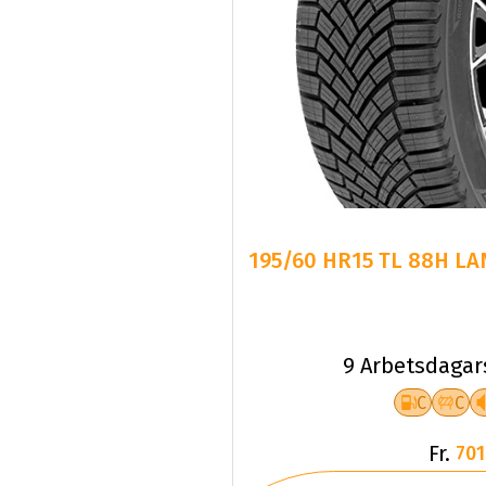
195/60 HR15 TL 88H LA
9 Arbetsdagar
C
C
Fr.
701