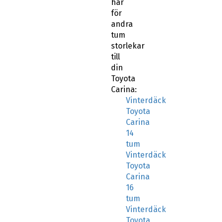
här
för
andra
tum
storlekar
till
din
Toyota
Carina:
Vinterdäck
Toyota
Carina
14
tum
Vinterdäck
Toyota
Carina
16
tum
Vinterdäck
Toyota