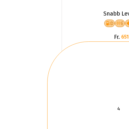
Snabb Le
D
E
Fr.
651