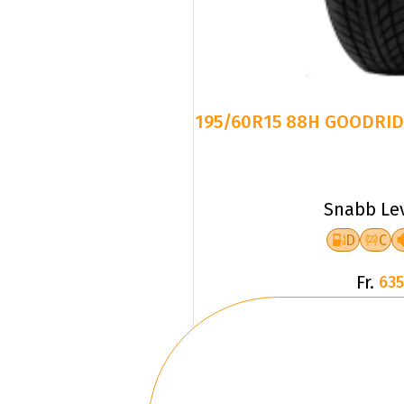
195/60R15 88H GOODRI
Snabb Le
D
C
Fr.
635