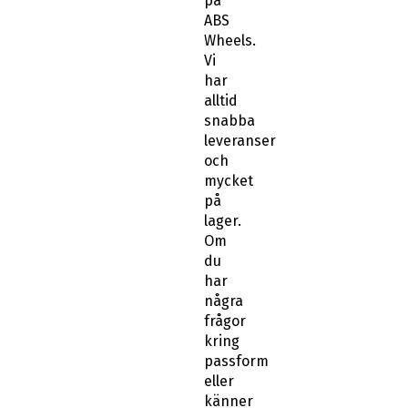
på
ABS
Wheels.
Vi
har
alltid
snabba
leveranser
och
mycket
på
lager.
Om
du
har
några
frågor
kring
passform
eller
känner