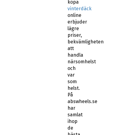
köpa
vinterdäck
online
erbjuder
lägre
priser,
bekvämligheten
att
handla
närsomhelst
och
var
som
helst.
På
abswheels.se
har
samlat
ihop
de
bästa