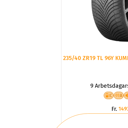
235/40 ZR19 TL 96Y KUM
9 Arbetsdagar
C
A
Fr.
149