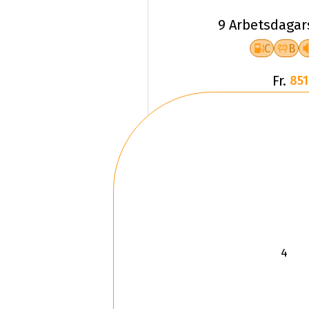
9 Arbetsdagar
C
B
Fr.
851