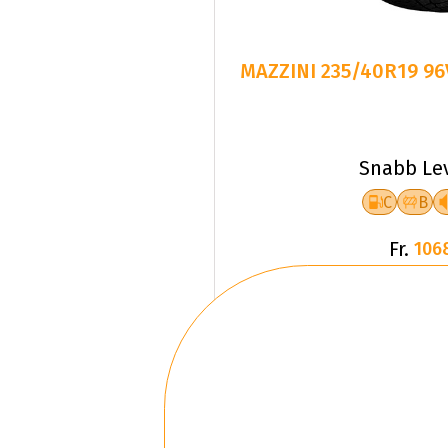
MAZZINI 235/40R19 9
Snabb Le
C
B
Fr.
106