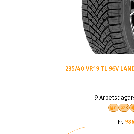
235/40 VR19 TL 96V LAN
9 Arbetsdagar
C
B
Fr.
986