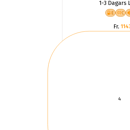
1-3 Dagars 
E
C
Fr.
114