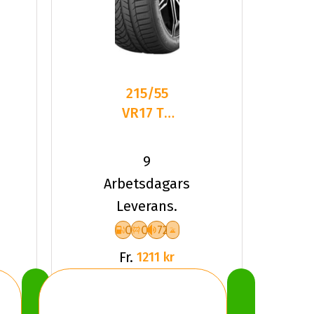
215/55
VR17 TL
98V
KUMHO
9
WP72 XL
Arbetsdagars
Leverans.
C
C
72
Fr.
1211 kr