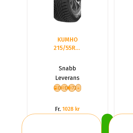
KUMHO
215/55R17
98T WI51
XL NC
Snabb
DOT23
Leverans
D
D
72
Fr.
1028 kr