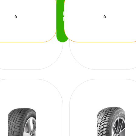
Köp
Nu