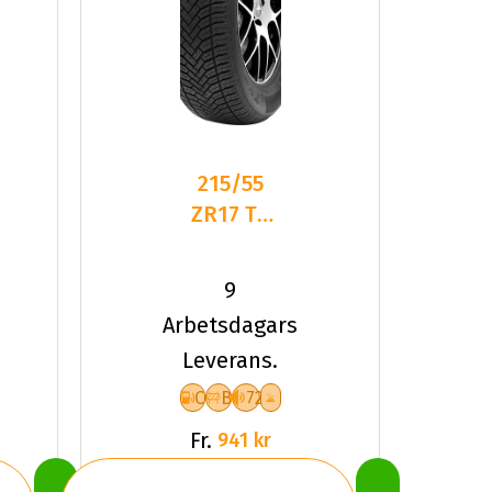
215/55
ZR17 TL
98W TYF
ALLSEASON
9
6 XL
Arbetsdagars
Leverans.
C
B
72
Fr.
941 kr