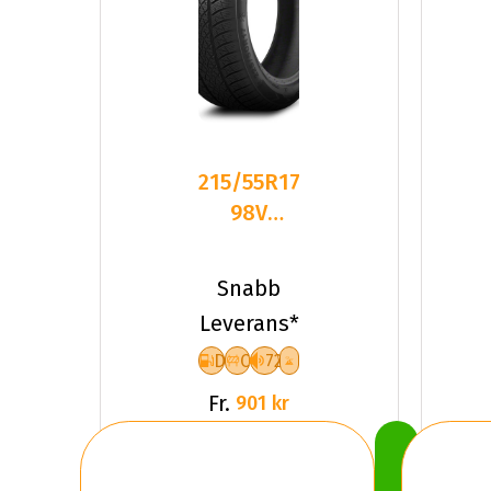
215/55R17
98V
Triangle
TW401 XL
Snabb
Friktion
Leverans*
2026
D
C
72
Fr.
901 kr