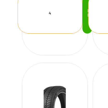
Köp
Nu