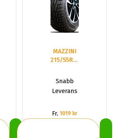
MAZZINI
215/55R17
XL 98T
ICE
Snabb
LEOPARD
Leverans
STUDDED
Fr.
1019 kr