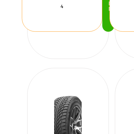
Köp
Nu