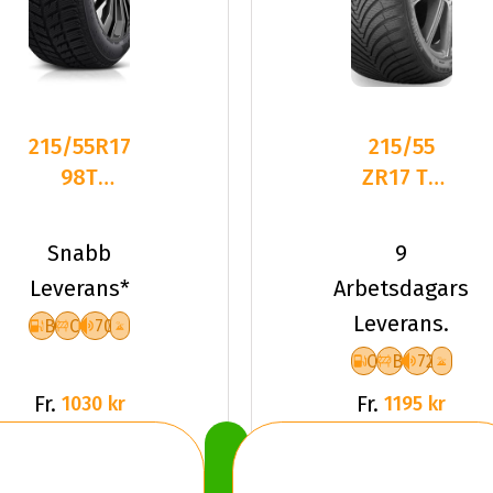
215/55R17
215/55
98T
ZR17 TL
Dynamo
98W
SNOW-H
KUMHO
Snabb
9
MSL01 XL
SOLUS 4S
Leverans*
Arbetsdagars
Fr
HA32+ XL
Leverans.
B
C
70
C
B
72
Fr.
Fr.
1030 kr
1195 kr