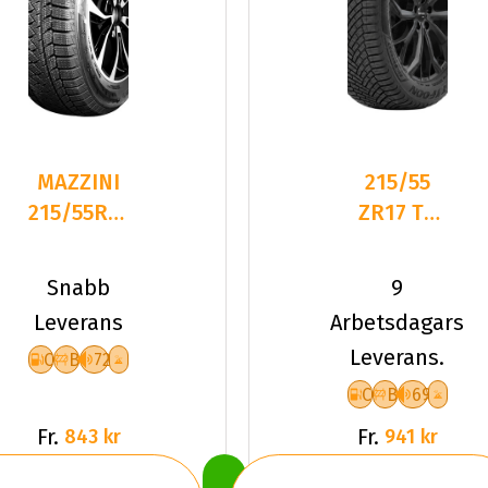
MAZZINI
215/55
215/55R17
ZR17 TL
98T
98W
SNOWLEOPARD
TYFOON
Snabb
9
2 NC
ALL-
Leverans
Arbetsdagars
SEASON 7
Leverans.
C
B
72
XL
C
B
69
Fr.
Fr.
843 kr
941 kr