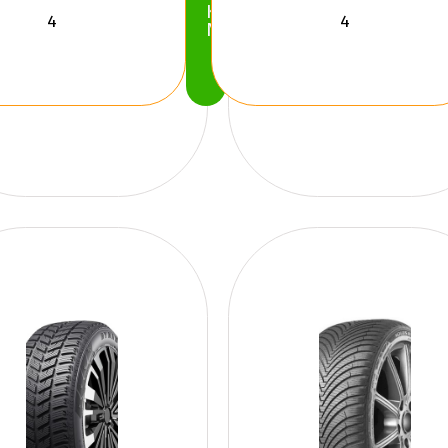
Köp
Nu