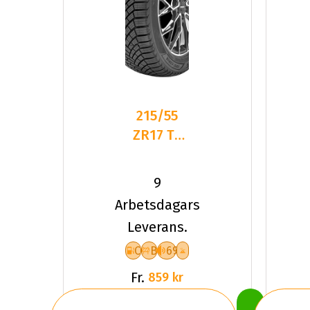
215/55
ZR17 TL
98W
LANDSAIL
9
4-
Arbetsdagars
SEASONS
Leverans.
3 XL
C
B
69
Fr.
859 kr