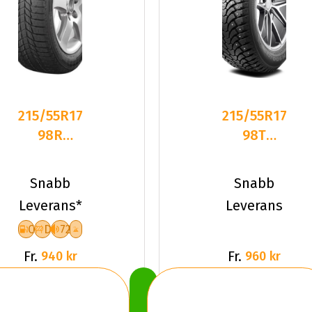
215/55R17
215/55R17
98R
98T
Triangle
Maxtrek
PL01 XL
TREK
Snabb
Snabb
Friktion
M900 Ice
Leverans*
Leverans
2026
XL
C
D
72
Fr.
Fr.
940 kr
960 kr