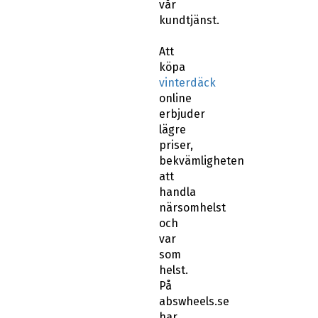
vår
kundtjänst.
Att
köpa
vinterdäck
online
erbjuder
lägre
priser,
bekvämligheten
att
handla
närsomhelst
och
var
som
helst.
På
abswheels.se
har