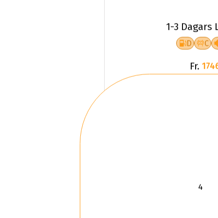
1-3 Dagars 
D
C
Fr.
174