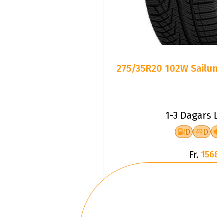
275/35R20 102W Sailun
1-3 Dagars 
D
D
Fr.
156