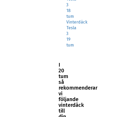
3
18
tum
Vinterdäck
Tesla
3
19
tum
I
20
tum
så
rekommenderar
vi
följande
vinterdäck
till
din