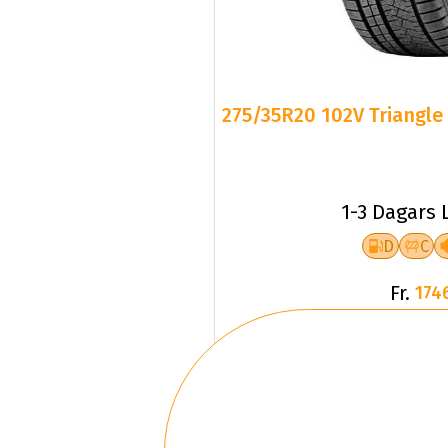
275/35R20 102V Triangle 
1-3 Dagars 
D
C
Fr.
174