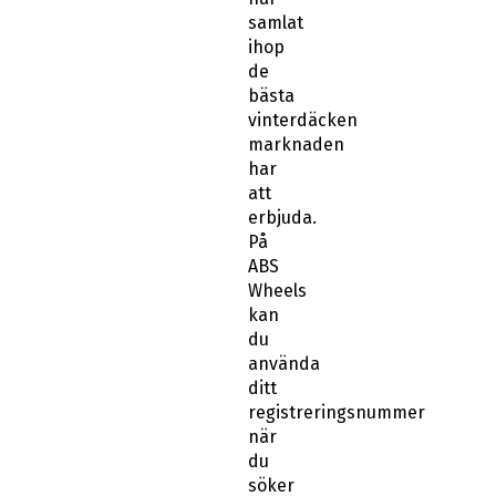
samlat
ihop
de
bästa
vinterdäcken
marknaden
har
att
erbjuda.
På
ABS
Wheels
kan
du
använda
ditt
registreringsnummer
när
du
söker