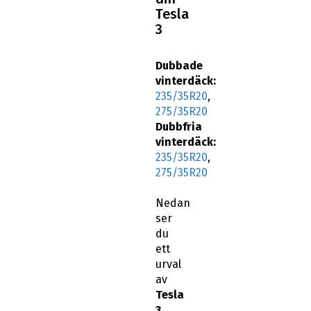
Tesla
3
Dubbade
vinterdäck:
235/35R20
,
275/35R20
Dubbfria
vinterdäck:
235/35R20
,
275/35R20
Nedan
ser
du
ett
urval
av
Tesla
3