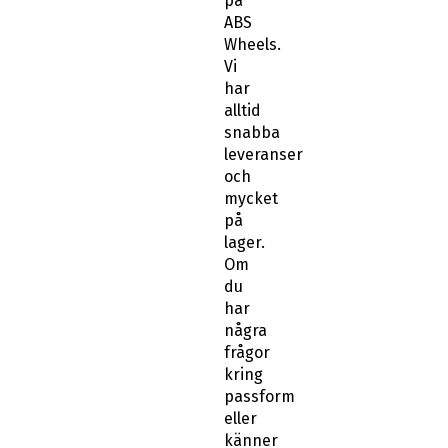
på
ABS
Wheels.
Vi
har
alltid
snabba
leveranser
och
mycket
på
lager.
Om
du
har
några
frågor
kring
passform
eller
känner