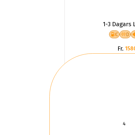
1-3 Dagars 
C
D
Fr.
158