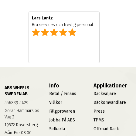
Lars Lantz
Bra services och trevlig personal.
Info
Applikationer
ABS WHEELS
Betal / Finans
Däckväljare
SWEDEN AB
Villkor
Däckomvandlare
556839 5429
Göran Hammarsjös
Fälgprovaren
Press
Väg 2
Jobba På ABS
TPMS
19572 Rosersberg
Sidkarta
Offroad Däck
Mån-Fre 08:00-