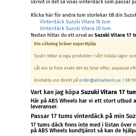
skrivit in det så visas vinterdäck som passar på
Klicka här för andra tum storlekar till din Suzuk
Vinterdäck Suzuki Vitara 16 tum
Vinterdäck Suzuki Vitara 20 tum
Nedan hittar du ett urval av
Suzuki Vitara 17 
Din sökning kräver experthjälp
Tyvärr hittar vi inga produkter i vårt lokala lager s
Låt oss ta fram exakt det du letar efter, anpassat efte
Kontakta oss direkt på
order@abswheels.se
/ 08 59
Vart kan jag köpa
Suzuki Vitara 17 tu
Här på ABS Wheels har vi ett stort utbud a
leveranser.
Passar 17 tums vinterdäck på min Suzu
17 tums däck finns inte med i listan över
på ABS Wheels kundtjänst så kan de hjälpa 