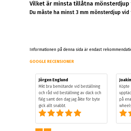
Vilket är minsta tillåtna mönsterdjup
Du måste ha minst 3 mm mönsterdjup vid 
Informationen på denna sida är endast rekommendation
GOOGLE RECENSIONER
Jörgen Englund
Joaki
gsäsongen.
Mkt bra bemötande vid beställning
Köpte 
ning men
och råd vid beställning av däck och
upptäc
 väldigt
fälg samt den dag jag åkte för byte
på ena
g som alla
gick allt snabbt.
wheels