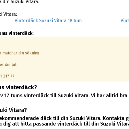
 din Suzuki Vitara.
i Vitara:
Vinterdäck Suzuki Vitara 18 tum
Vin
tums vinterdäck
:
om matchar din sökning
r din bil.
1 217 77
ms vinterdäck
?
v 17 tums vinterdäck till Suzuki Vitara. Vi har alltid b
ki Vitara?
 rekommenderade däck till din Suzuki Vitara. Kontakta 
dig att hitta passande vinterdäck till din Suzuki Vitar