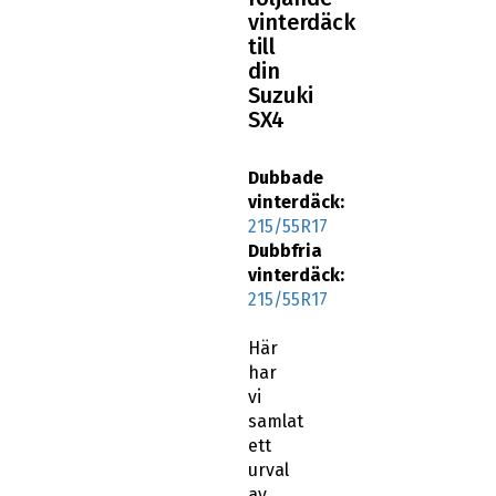
vinterdäck
till
din
Suzuki
SX4
Dubbade
vinterdäck:
215/55R17
Dubbfria
vinterdäck:
215/55R17
Här
har
vi
samlat
ett
urval
av