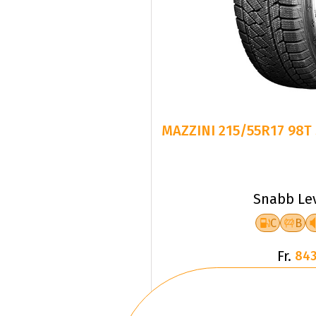
MAZZINI 215/55R17 98
Snabb Le
C
B
Fr.
843