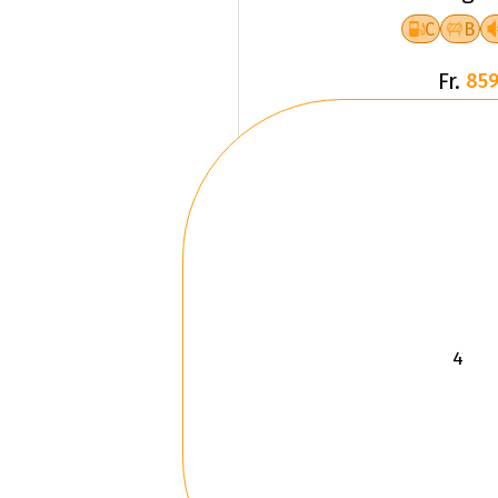
C
B
Fr.
859