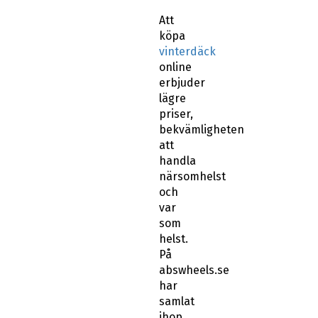
Att
köpa
vinterdäck
online
erbjuder
lägre
priser,
bekvämligheten
att
handla
närsomhelst
och
var
som
helst.
På
abswheels.se
har
samlat
ihop