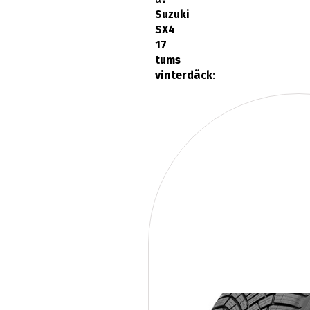
Suzuki
SX4
17
tums
vinterdäck
: