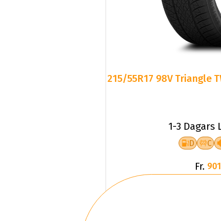
215/55R17 98V Triangle T
1-3 Dagars 
D
C
Fr.
901