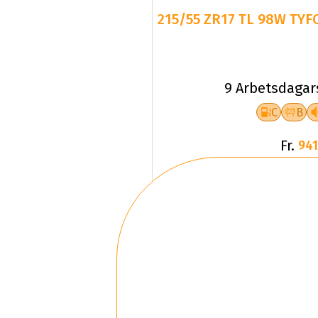
215/55 ZR17 TL 98W TYF
9 Arbetsdagar
C
B
Fr.
941