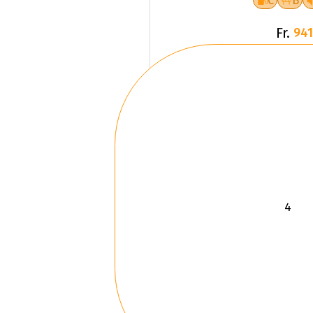
C
B
Fr.
941