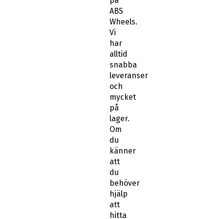
på
ABS
Wheels.
Vi
har
alltid
snabba
leveranser
och
mycket
på
lager.
Om
du
känner
att
du
behöver
hjälp
att
hitta