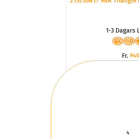
215/55R17 98R Triangle 
1-3 Dagars 
C
D
Fr.
940