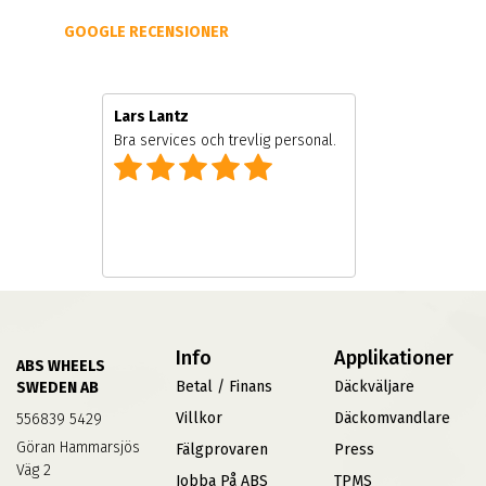
GOOGLE RECENSIONER
Lars Lantz
Bra services och trevlig personal.
Info
Applikationer
ABS WHEELS
Betal / Finans
Däckväljare
SWEDEN AB
Villkor
Däckomvandlare
556839 5429
Göran Hammarsjös
Fälgprovaren
Press
Väg 2
Jobba På ABS
TPMS