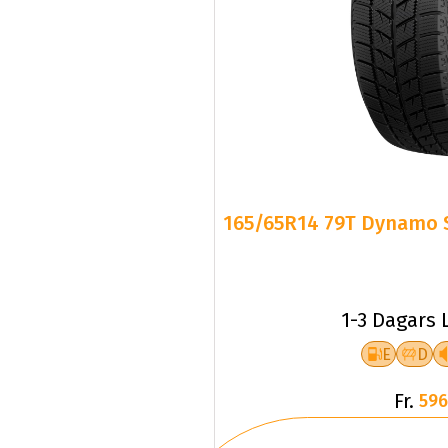
165/65R14 79T Dynamo 
1-3 Dagars 
E
D
Fr.
596