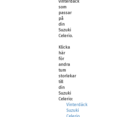
vinterdäck
som
passar
på
din
Suzuki
Celerio.
Klicka
här
för
andra
tum
storlekar
till
din
Suzuki
Celerio:
Vinterdäck
Suzuki
Celerio