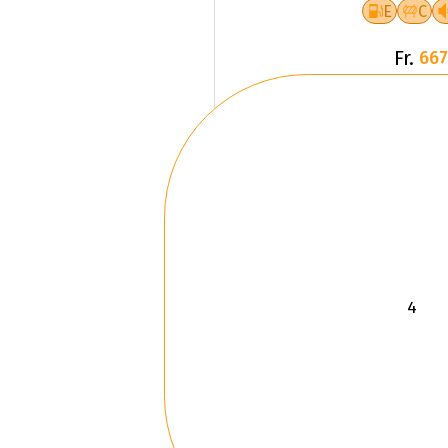
E
C
Fr.
667