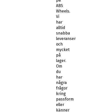
på
ABS
Wheels.
Vi
har
alltid
snabba
leveranser
och
mycket
på
lager.
Om
du
har
några
frågor
kring
passform
eller
känner