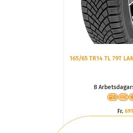
165/65 TR14 TL 79T LA
8 Arbetsdagar
D
C
Fr.
691