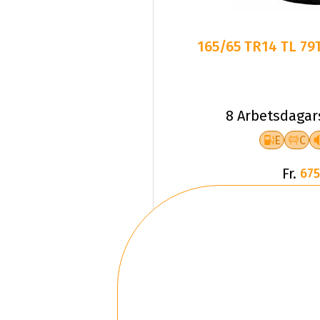
165/65 TR14 TL 79
8 Arbetsdagar
E
C
Fr.
675