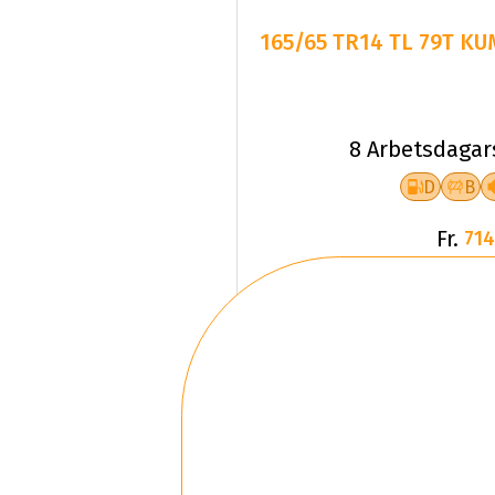
165/65 TR14 TL 79T K
8 Arbetsdagar
D
B
Fr.
714