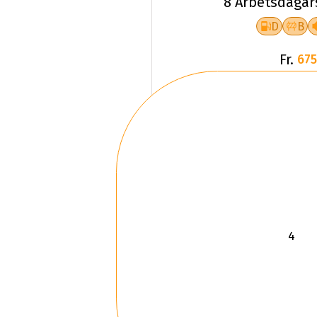
8 Arbetsdagar
D
B
Fr.
675