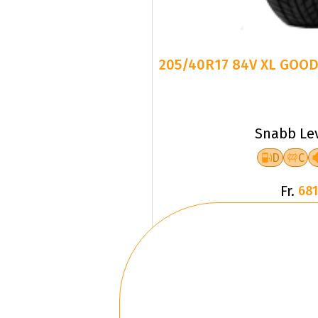
205/40R17 84V XL GOOD
Snabb Le
D
C
Fr.
681