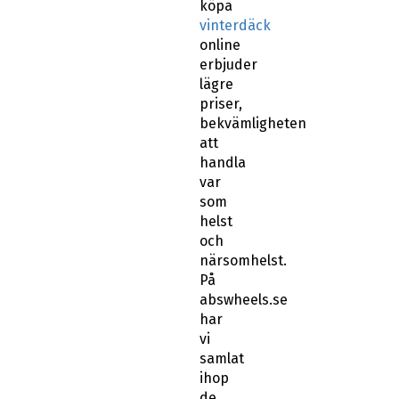
köpa
vinterdäck
online
erbjuder
lägre
priser,
bekvämligheten
att
handla
var
som
helst
och
närsomhelst.
På
abswheels.se
har
vi
samlat
ihop
de