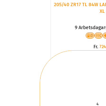
205/40 ZR17 TL 84W LA
XL
9 Arbetsdagar
D
C
Fr.
724