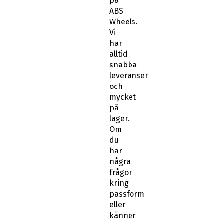
på
ABS
Wheels.
Vi
har
alltid
snabba
leveranser
och
mycket
på
lager.
Om
du
har
några
frågor
kring
passform
eller
känner