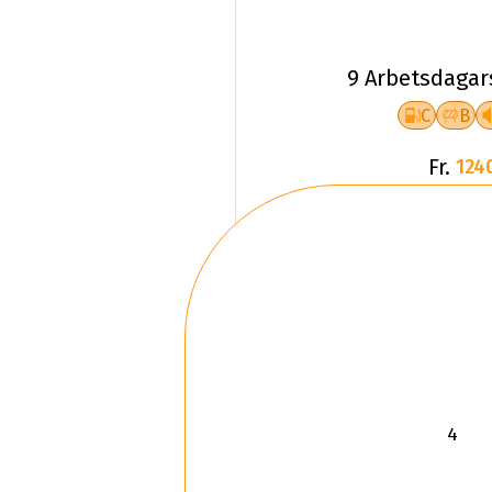
9 Arbetsdagar
C
B
Fr.
124