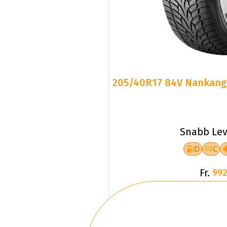
205/40R17 84V Nankang S
Snabb Lev
D
C
Fr.
992