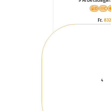
D
C
Fr.
832