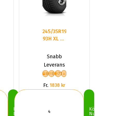
245/35R19
2
93H XL FR
TOYO
OBSERVE
Snabb
GSI-6
Leverans
E
E
71
Fr.
1838 kr
Köp
Köp
Nu
Nu