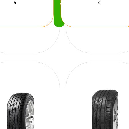
Köp
Nu