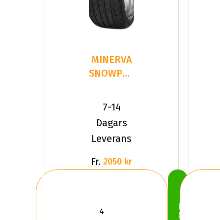
MINERVA
SNOWPOWER
2 S210
245/35R19
7-14
93 V XL
Dagars
Leverans
Fr.
2050 kr
Köp
Nu