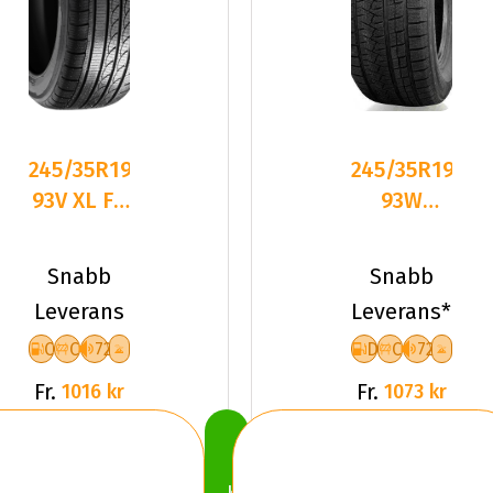
245/35R19
245/35R19
93V XL FR
93W
TRACMAX
Triangle
S210
PL02 XL
Snabb
Snabb
CCB72
Friktion
Leverans
Leverans*
2025
C
C
72
D
C
72
Fr.
Fr.
1016 kr
1073 kr