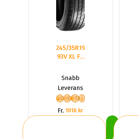
245/35R19
93V XL FR
TRACMAX
S210
Snabb
CCB72
Leverans
C
C
72
Fr.
1016 kr