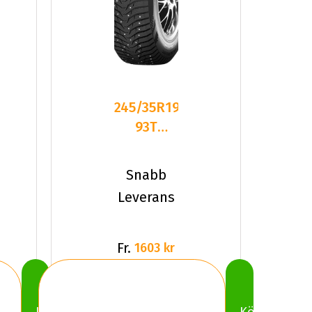
245/35R19
93T
Kumho
Wintercraft
Snabb
ICE WI3
Leverans
Fr.
1603 kr