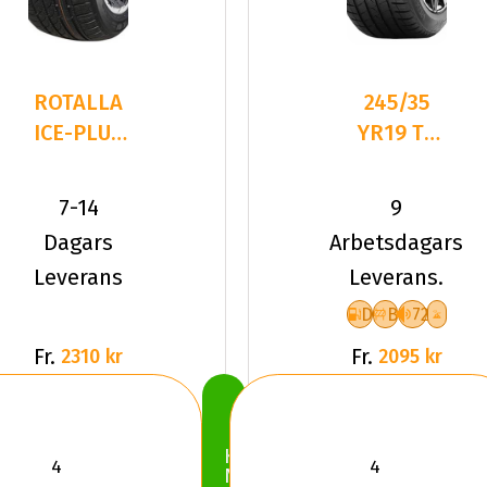
ROTALLA
245/35
ICE-PLUS
YR19 TL
S210
93Y VR
245/35R19
QUATRAC
7-14
9
93 V XL
PRO+ XL
Dagars
Arbetsdagars
Leverans
Leverans.
D
B
72
Fr.
Fr.
2310 kr
2095 kr
Köp
Nu