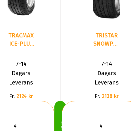
TRACMAX
TRISTAR
ICE-PLUS
SNOWPOWER
S210
245/35R19
245/35R19
93 V XL
7-14
7-14
93 V XL
Dagars
Dagars
Leverans
Leverans
Fr.
Fr.
2124 kr
2138 kr
Köp
Nu