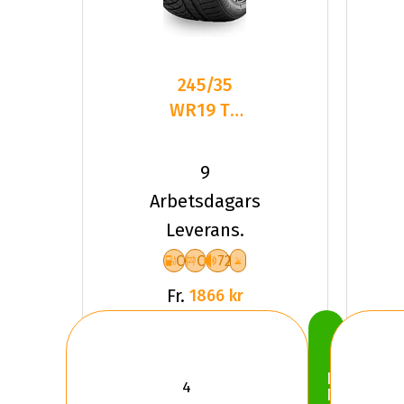
245/35
WR19 TL
93W
KUMHO
9
WP72 XL
Arbetsdagars
Leverans.
C
C
72
Fr.
1866 kr
Köp
Nu