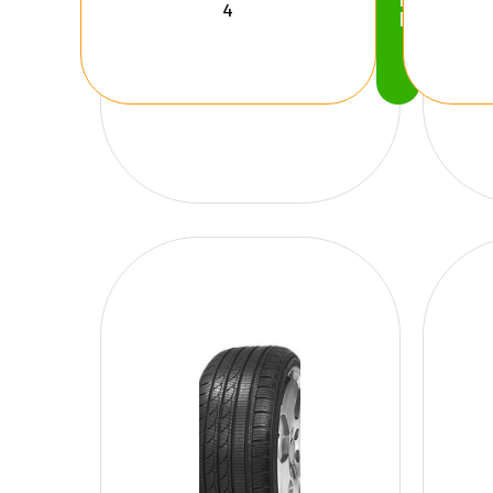
Köp
Nu