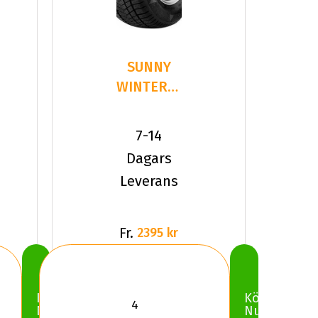
SUNNY
WINTERMAX
NW211
245/35R19
7-14
93 V XL
Dagars
Leverans
Fr.
2395 kr
Köp
Köp
Nu
Nu