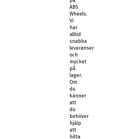
på
ABS
Wheels.
Vi
har
alltid
snabba
leveranser
och
mycket
på
lager.
Om
du
känner
att
du
behöver
hjälp
att
hitta