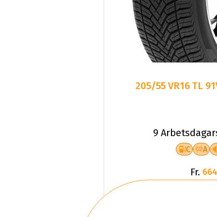
205/55 VR16 TL 9
9 Arbetsdagar
C
A
Fr.
664