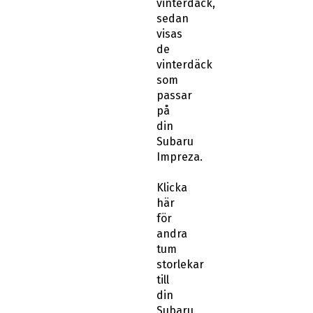
vinterdäck,
sedan
visas
de
vinterdäck
som
passar
på
din
Subaru
Impreza.
Klicka
här
för
andra
tum
storlekar
till
din
Subaru