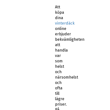
Att
köpa
dina
vinterdäck
online
erbjuder
bekvämligheten
att
handla
var
som
helst
och
närsomhelst
och
ofta
till
lägre
priser.
På