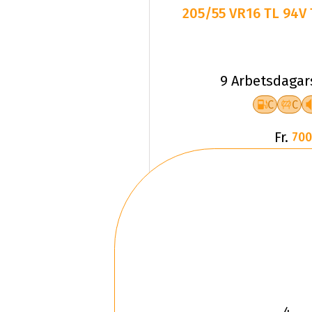
205/55 VR16 TL 94V
9 Arbetsdagar
C
C
Fr.
700