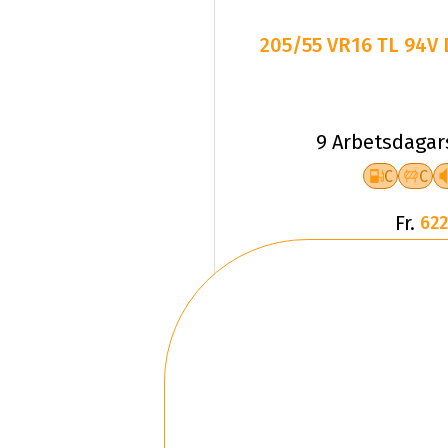
205/55 VR16 TL 94V
9 Arbetsdagar
C
C
Fr.
622