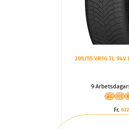
205/55 VR16 TL 94V
9 Arbetsdagar
C
C
Fr.
622