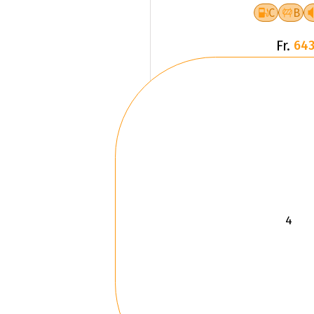
C
B
Fr.
643