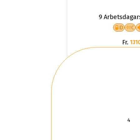
9 Arbetsdagar
D
C
Fr.
1310