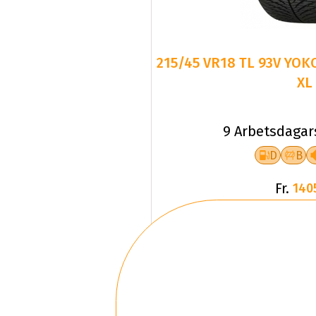
215/45 VR18 TL 93V YO
XL
9 Arbetsdagar
D
B
Fr.
140