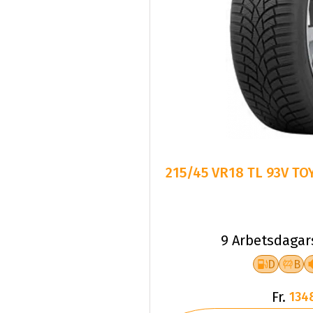
215/45 VR18 TL 93V T
9 Arbetsdagar
D
B
Fr.
134