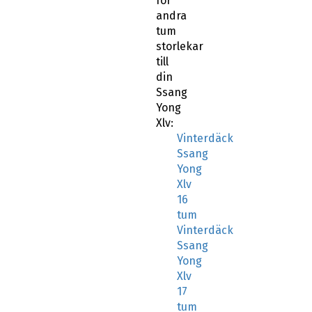
för
andra
tum
storlekar
till
din
Ssang
Yong
Xlv:
Vinterdäck
Ssang
Yong
Xlv
16
tum
Vinterdäck
Ssang
Yong
Xlv
17
tum