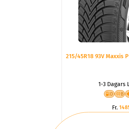
215/45R18 93V Maxxis
1-3 Dagars 
D
B
Fr.
148