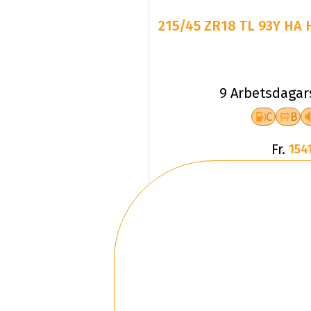
215/45 ZR18 TL 93Y HA 
9 Arbetsdagar
C
B
Fr.
1541