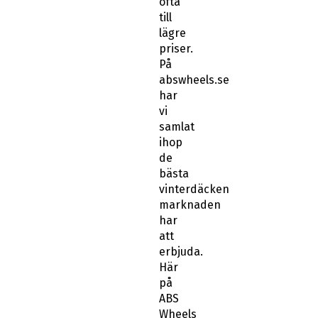
ofta
till
lägre
priser.
På
abswheels.se
har
vi
samlat
ihop
de
bästa
vinterdäcken
marknaden
har
att
erbjuda.
Här
på
ABS
Wheels