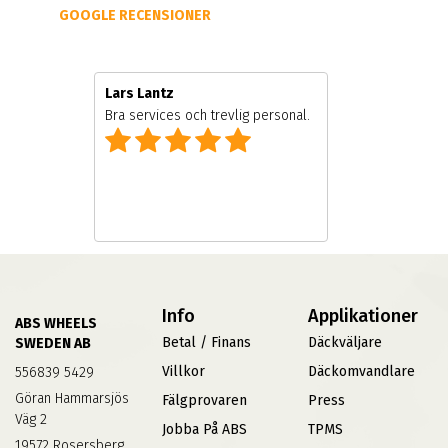
GOOGLE RECENSIONER
Lars Lantz
e
Bra services och trevlig personal.
Info
Applikationer
ABS WHEELS
Betal / Finans
Däckväljare
SWEDEN AB
Villkor
Däckomvandlare
556839 5429
Göran Hammarsjös
Fälgprovaren
Press
Väg 2
Jobba På ABS
TPMS
19572 Rosersberg