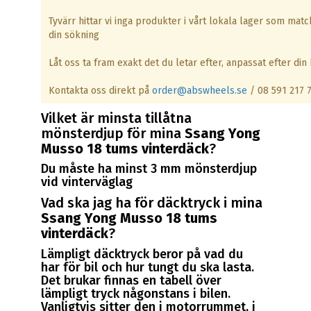
Tyvärr hittar vi inga produkter i vårt lokala lager som matc
din sökning
Låt oss ta fram exakt det du letar efter, anpassat efter din b
Kontakta oss direkt på
order@abswheels.se
/ 08 591 217 
Vilket är minsta tillåtna
mönsterdjup för mina
Ssang Yong
Musso 18 tums vinterdäck
?
Du måste ha minst 3 mm mönsterdjup
vid vinterväglag
Vad ska jag ha för däcktryck i mina
Ssang Yong Musso 18 tums
vinterdäck
?
Lämpligt däcktryck beror på vad du
har för bil och hur tungt du ska lasta.
Det brukar finnas en tabell över
lämpligt tryck någonstans i bilen.
Vanligtvis sitter den i motorrummet, i