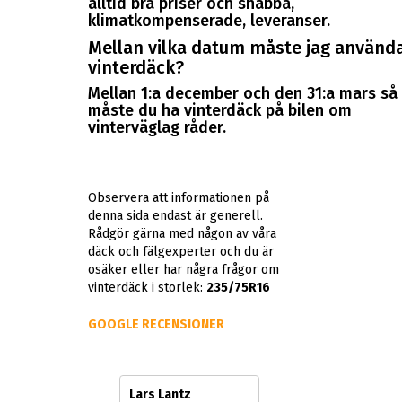
alltid bra priser och snabba,
klimatkompenserade, leveranser.
Mellan vilka datum måste jag använd
vinterdäck?
Mellan 1:a december och den 31:a mars så
måste du ha vinterdäck på bilen om
vinterväglag råder.
Observera att informationen på
denna sida endast är generell.
Rådgör gärna med någon av våra
däck och fälgexperter och du är
osäker eller har några frågor om
vinterdäck i storlek:
235/75R16
GOOGLE RECENSIONER
hl
Lars Lantz