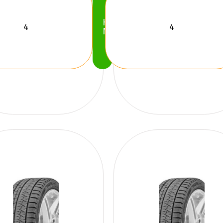
Köp
Nu