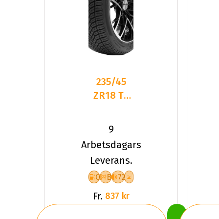
235/45
ZR18 TL
98Y
DELINTE
9
AW6 XL
Arbetsdagars
Leverans.
C
B
72
Fr.
837 kr