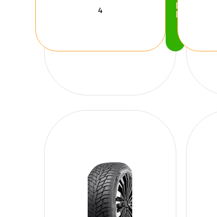
Köp
Nu