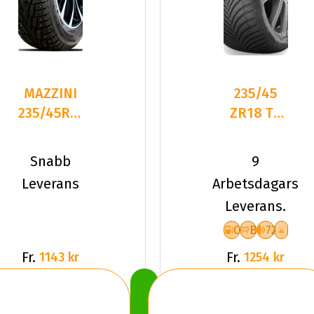
MAZZINI
235/45
235/45R18
ZR18 TL
98T ICE
98Y
LEOPARD
KUMHO
Snabb
9
STUDDED
SOLUS 4S
Leverans
Arbetsdagars
HA32 XL
Leverans.
C
B
72
Fr.
Fr.
1143 kr
1254 kr