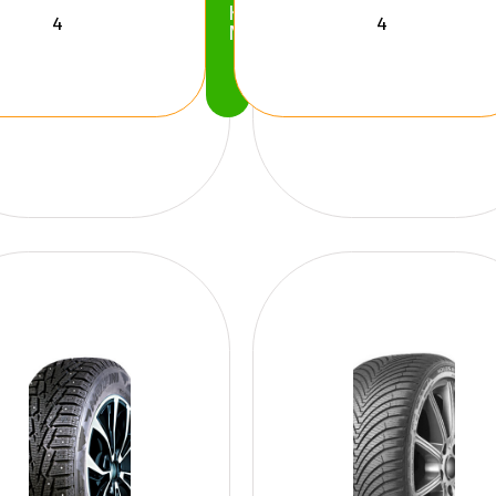
Köp
Nu