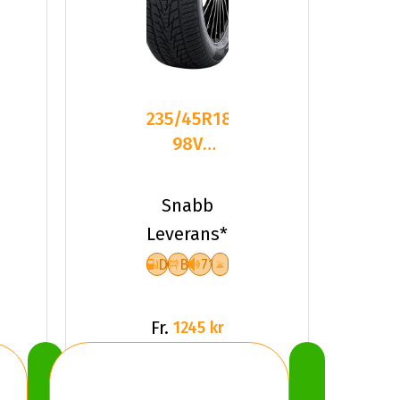
235/45R18
98V
Nankang
SV-4 XL
Snabb
Friktion
Leverans*
2024
D
B
71
Fr.
1245 kr