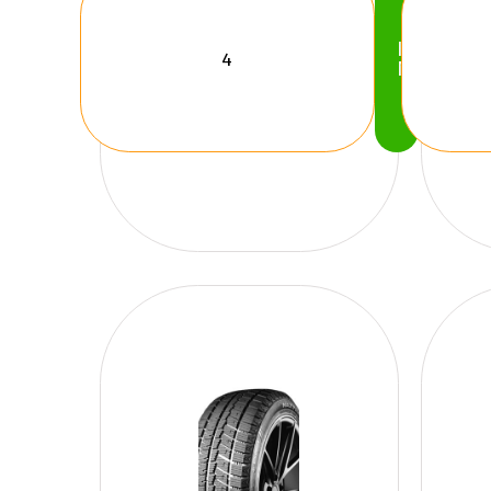
Köp
Nu