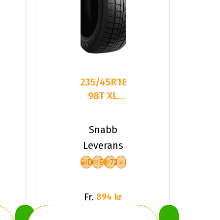
235/45R18
98T XL
GOODRIDE
SW618
Snabb
DEB72 P
Leverans
D
E
72
Fr.
894 kr