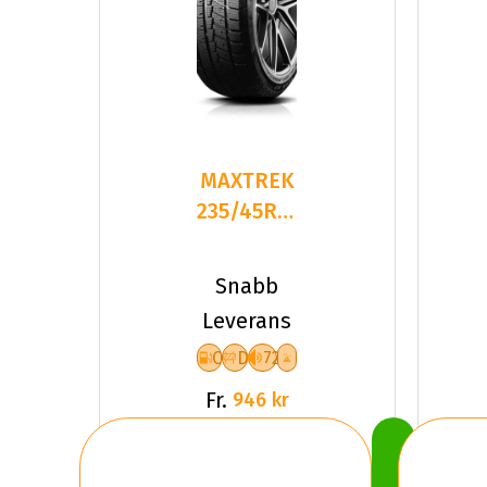
MAXTREK
235/45R18
98H TREK
M7 PLUS
Snabb
Leverans
C
D
72
Fr.
946 kr