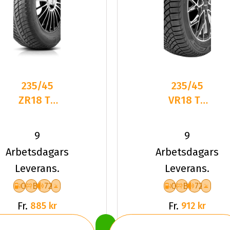
235/45
235/45
ZR18 TL
VR18 TL
98Y
98V
ROADHOG
LANDSAIL
9
9
RGAS02
4-
Arbetsdagars
Arbetsdagars
XL
SEASONS
Leverans.
Leverans.
3 XL
C
B
72
C
B
72
Fr.
Fr.
885 kr
912 kr