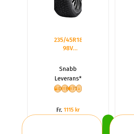
235/45R18
98V
Sailun ICE
BLAZER
Snabb
ALPINE
Leverans*
D
B
71
Fr.
1115 kr