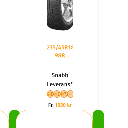
235/45R18
98R
Triangle
PL01 XL
Snabb
Friktion
Leverans*
2023
D
D
72
Fr.
1030 kr