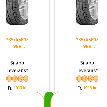
235/45R18
235/45R18
98V
98V
Triangle
Triangle
PL02 XL
PL02 XL
Snabb
Snabb
Friktion
Friktion
Leverans*
Leverans*
2024
2024
D
D
72
D
D
72
Fr.
Fr.
1013 kr
1013 kr