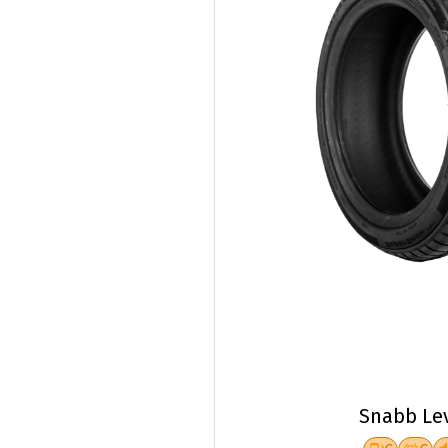
Snabb Le
C
C
Fr.
855