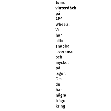
på
ABS
Wheels.
Vi
har
alltid
snabba
leveranser
och
mycket
på
lager.
Om
du
har
några
frågor
kring
passform
eller
känner