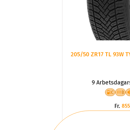
205/50 ZR17 TL 93W T
9 Arbetsdagar
C
B
Fr.
855