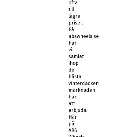
priser.
På
abswheels.se
har
vi
samlat
ihop
de
bästa
vinterdäcken
marknaden
har
att
erbjuda.
Här
på
ABS
Wheels
kan
du