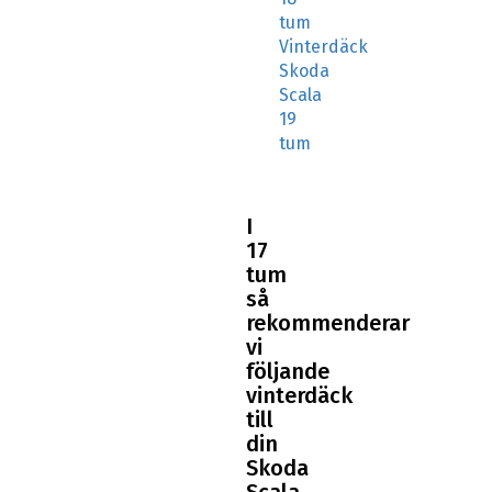
Skoda
Scala
19
tum
I
17
tum
så
rekommenderar
vi
följande
vinterdäck
till
din
Skoda
Scala
Dubbade