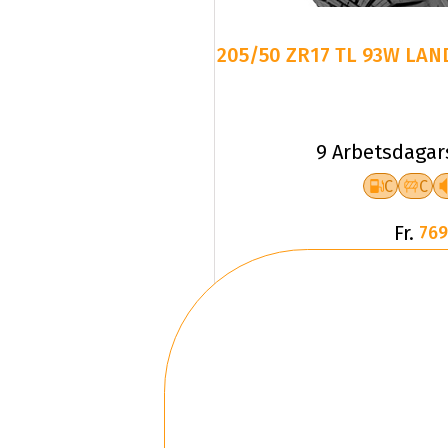
205/50 ZR17 TL 93W LAN
9 Arbetsdagar
C
C
Fr.
769