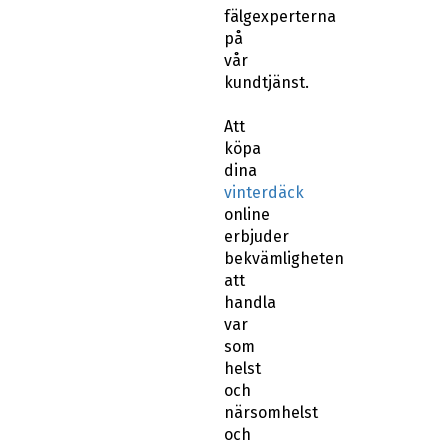
vår
kundtjänst.
Att
köpa
dina
vinterdäck
online
erbjuder
bekvämligheten
att
handla
var
som
helst
och
närsomhelst
och
ofta
till
lägre