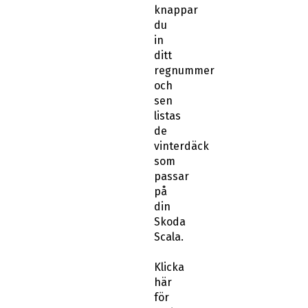
in
ditt
regnummer
och
sen
listas
de
vinterdäck
som
passar
på
din
Skoda
Scala.
Klicka
här
för
andra
tum
storlekar