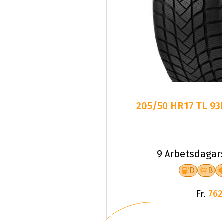
205/50 HR17 TL 9
9 Arbetsdagar
D
B
Fr.
762