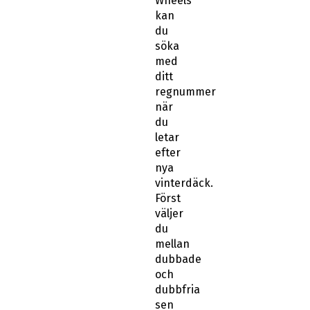
söka
med
ditt
regnummer
när
du
letar
efter
nya
vinterdäck.
Först
väljer
du
mellan
dubbade
och
dubbfria
sen
knappar
du