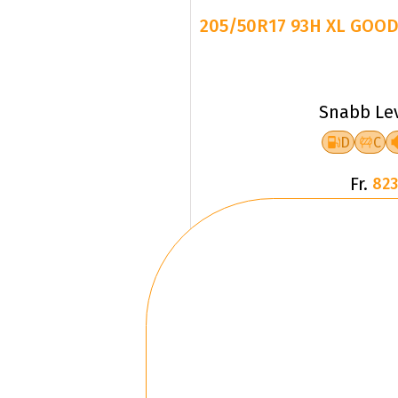
Snabb Le
D
C
Fr.
823