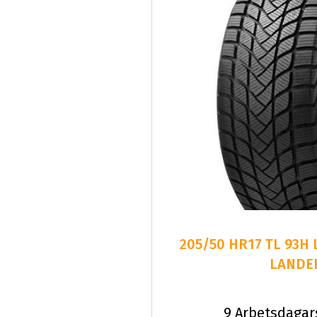
205/50 HR17 TL 93H
LANDE
9 Arbetsdagar
D
B