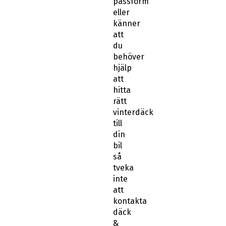
att
du
behöver
hjälp
att
hitta
rätt
vinterdäck
till
din
bil
så
tveka
inte
att
kontakta
däck
&
fälgexperterna
på