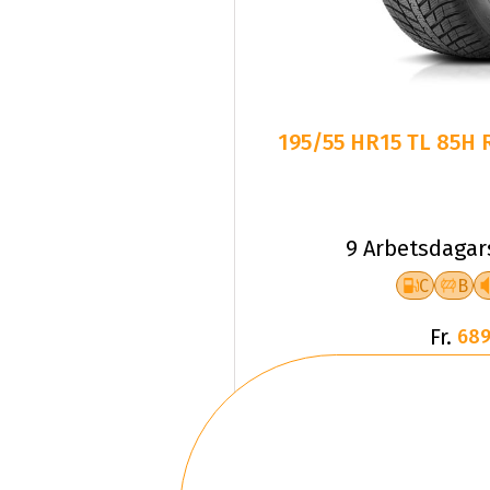
195/55 HR15 TL 85H
9 Arbetsdagar
C
B
Fr.
689