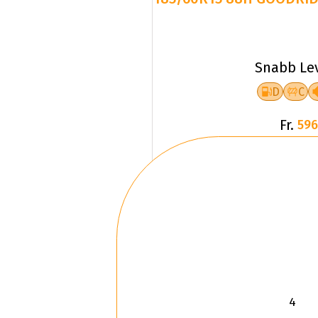
Snabb Le
D
C
Fr.
596