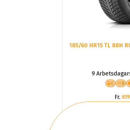
185/60 HR15 TL 88H 
9 Arbetsdagar
C
B
Fr.
619