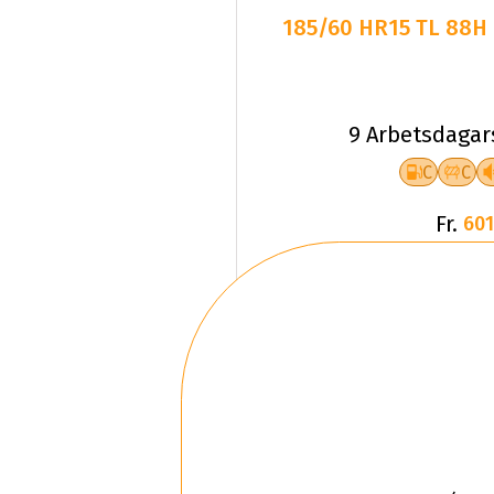
185/60 HR15 TL 88H
9 Arbetsdagar
C
C
Fr.
601