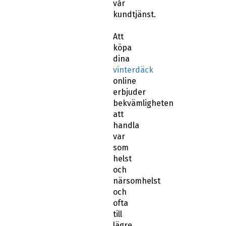
vår
kundtjänst.
Att
köpa
dina
vinterdäck
online
erbjuder
bekvämligheten
att
handla
var
som
helst
och
närsomhelst
och
ofta
till
lägre