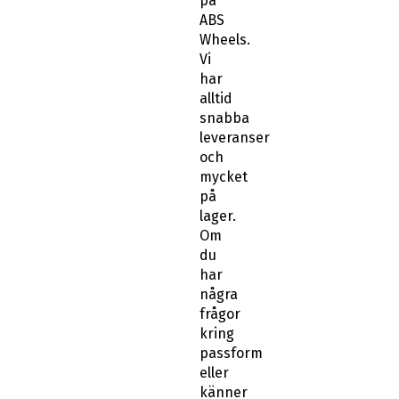
på
ABS
Wheels.
Vi
har
alltid
snabba
leveranser
och
mycket
på
lager.
Om
du
har
några
frågor
kring
passform
eller
känner