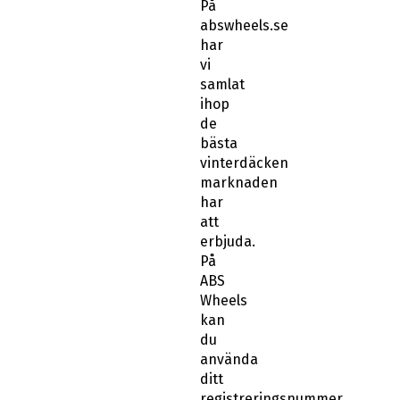
På
abswheels.se
har
vi
samlat
ihop
de
bästa
vinterdäcken
marknaden
har
att
erbjuda.
På
ABS
Wheels
kan
du
använda
ditt
registreringsnummer