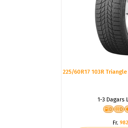
225/60R17 103R Triangle 
1-3 Dagars 
D
D
Fr.
982