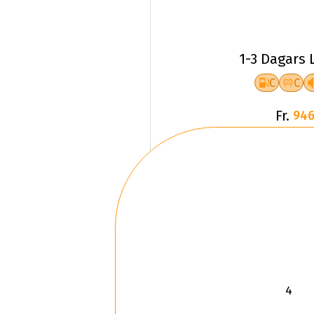
1-3 Dagars 
C
C
Fr.
946