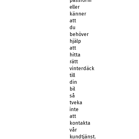
passform
eller
känner
att
du
behöver
hjälp
att
hitta
rätt
vinterdäck
till
din
bil
så
tveka
inte
att
kontakta
vår
kundtjänst.