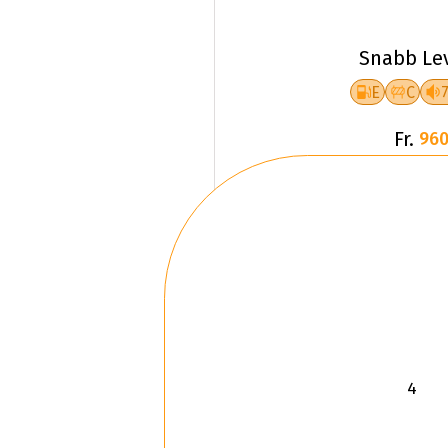
Snabb Le
E
C
Fr.
960