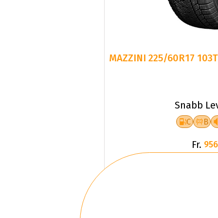
MAZZINI 225/60R17 103
Snabb Le
C
B
Fr.
956