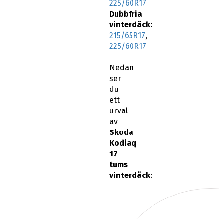
225/60R17
Dubbfria
vinterdäck:
215/65R17
,
225/60R17
Nedan
ser
du
ett
urval
av
Skoda
Kodiaq
17
tums
vinterdäck
: