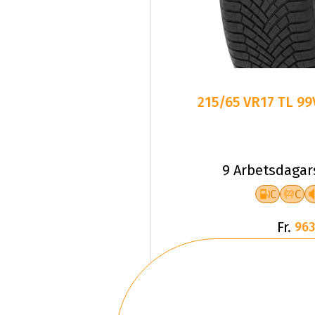
215/65 VR17 TL 9
9 Arbetsdagar
C
C
Fr.
963