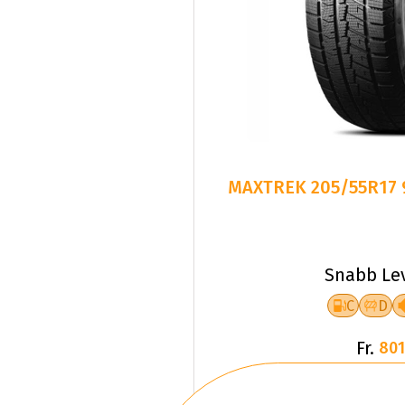
MAXTREK 205/55R17 
Snabb Le
C
D
Fr.
801