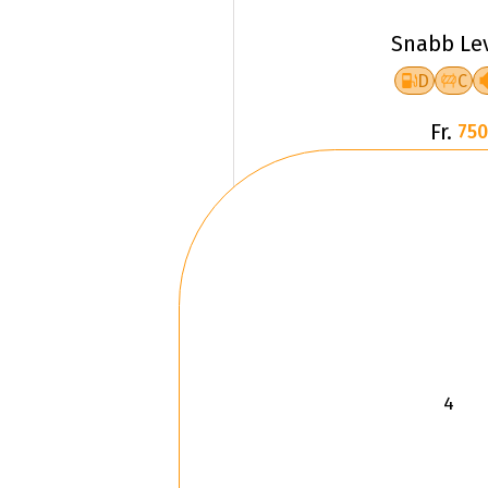
Snabb Le
D
C
Fr.
750