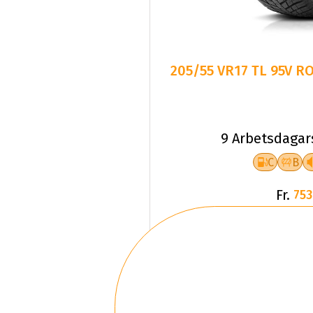
205/55 VR17 TL 95V 
9 Arbetsdagar
C
B
Fr.
753