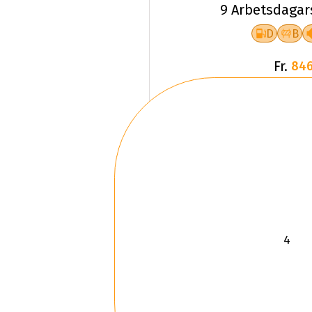
9 Arbetsdagar
D
B
Fr.
846