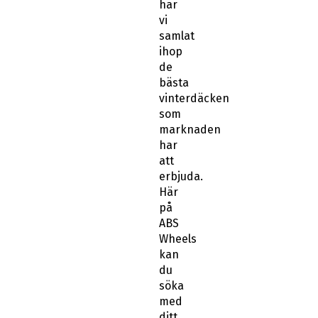
har
vi
samlat
ihop
de
bästa
vinterdäcken
som
marknaden
har
att
erbjuda.
Här
på
ABS
Wheels
kan
du
söka
med
ditt