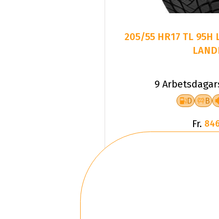
205/55 HR17 TL 95H
LAND
9 Arbetsdagar
D
B
Fr.
846