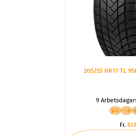
205/55 HR17 TL 9
9 Arbetsdagar
D
B
Fr.
823