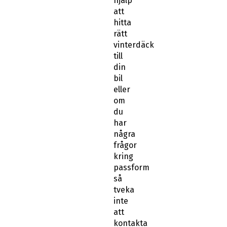
hjälp
att
hitta
rätt
vinterdäck
till
din
bil
eller
om
du
har
några
frågor
kring
passform
så
tveka
inte
att
kontakta