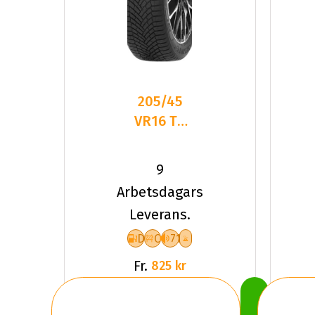
205/45
VR16 TL
87V
DELINTE
9
AW7 XL
Arbetsdagars
Leverans.
D
C
71
Fr.
825 kr