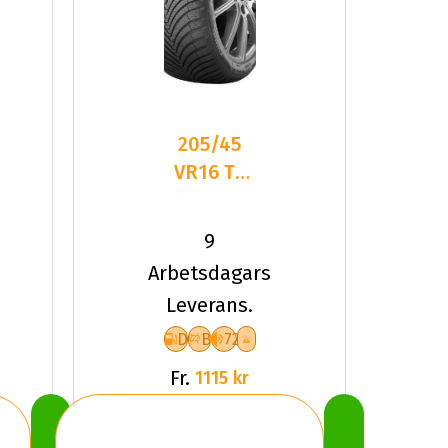
205/45
VR16 TL
87V
KUMHO
9
SOLUS 4S
Arbetsdagars
HA32 XL
Leverans.
D
B
72
Fr.
1115 kr