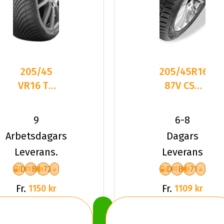
205/45
205/45R16
VR16 TL
87V CST
87V
Medallion
KUMHO
ACP1 XL
9
6-8
SOLUS 4S
Friktion
Arbetsdagars
Dagars
HA32 XL
Leverans.
Leverans
D
B
72
D
B
71
Fr.
Fr.
1150 kr
1109 kr