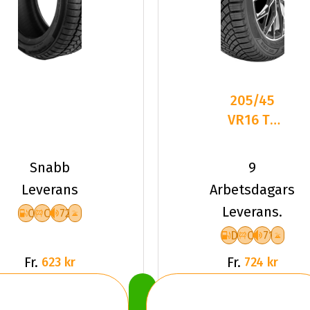
205/45
VR16 TL
87V
LANDSAIL
Snabb
9
4-
Leverans
Arbetsdagars
SEASONS
Leverans.
C
C
72
3 XL
D
C
71
Fr.
Fr.
623 kr
724 kr