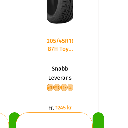
205/45R16
87H Toyo
Snowprox
S954
Snabb
Friktion
Leverans
D
C
71
Fr.
1245 kr