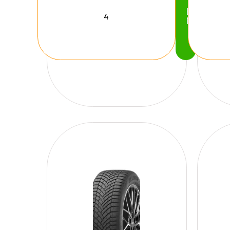
Köp
Nu