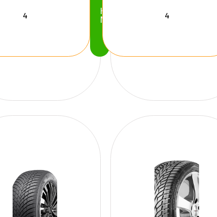
Köp
Nu