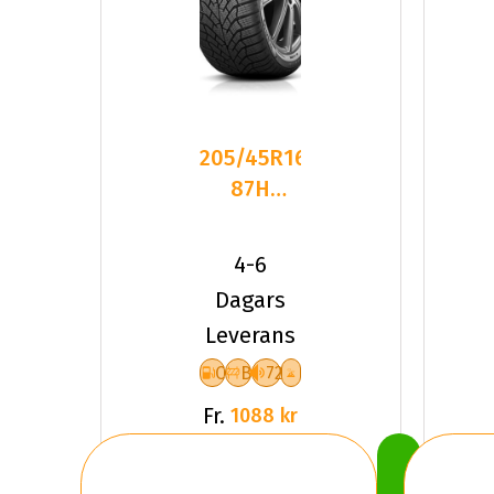
205/45R16
87H
Kumho
WinterCraft
4-6
WP52 XL
Dagars
Leverans
C
B
72
Fr.
1088 kr