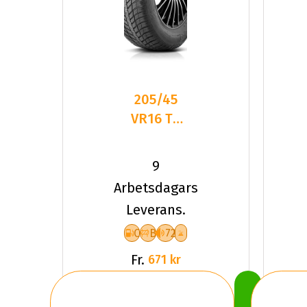
205/45
VR16 TL
87V
ROADHOG
9
RGAS02
Arbetsdagars
XL
Leverans.
C
B
72
Fr.
671 kr