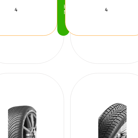
Köp
Nu