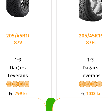
205/45R16
205/45R16
87V
87H
Sailun ICE
Nankang
BLAZER
SV-3 XL
1-3
1-3
ALPINE
Friktion
Dagars
Dagars
2024
Leverans
Leverans
D
A
68
D
C
72
Fr.
Fr.
799 kr
1033 kr