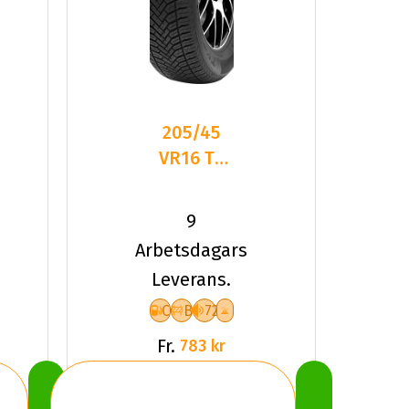
205/45
VR16 TL
87V TYF
ALLSEASON
9
6 XL
Arbetsdagars
Leverans.
C
B
72
Fr.
783 kr