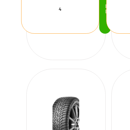
Köp
Nu