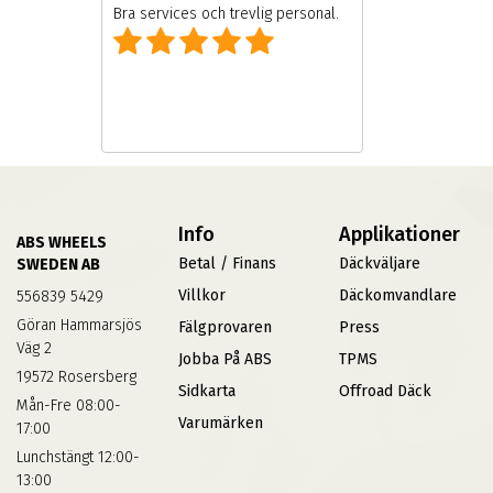
Bra services och trevlig personal.
Info
Applikationer
ABS WHEELS
Betal / Finans
Däckväljare
SWEDEN AB
Villkor
Däckomvandlare
556839 5429
Göran Hammarsjös
Fälgprovaren
Press
Väg 2
Jobba På ABS
TPMS
19572 Rosersberg
Sidkarta
Offroad Däck
Mån-Fre 08:00-
Varumärken
17:00
Lunchstängt 12:00-
13:00