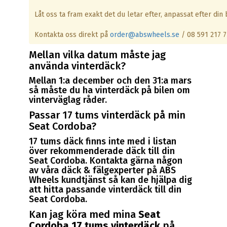
Låt oss ta fram exakt det du letar efter, anpassat efter din b
Kontakta oss direkt på
order@abswheels.se
/ 08 591 217 7
Mellan vilka datum måste jag
använda vinterdäck?
Mellan 1:a december och den 31:a mars
så måste du ha vinterdäck på bilen om
vinterväglag råder.
Passar 17 tums vinterdäck på min
Seat Cordoba?
17 tums däck finns inte med i listan
över rekommenderade däck till din
Seat Cordoba. Kontakta gärna någon
av våra däck & fälgexperter på ABS
Wheels kundtjänst så kan de hjälpa dig
att hitta passande vinterdäck till din
Seat Cordoba.
Kan jag köra med mina
Seat
Cordoba 17 tums vinterdäck
på