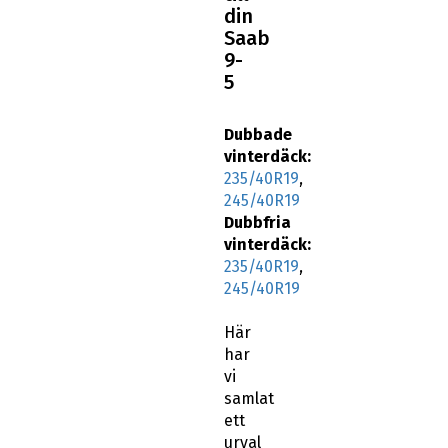
din
Saab
9-
5
Dubbade
vinterdäck:
235/40R19
,
245/40R19
Dubbfria
vinterdäck:
235/40R19
,
245/40R19
Här
har
vi
samlat
ett
urval