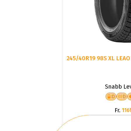
245/40R19 98S XL LEAO
Snabb Le
D
D
Fr.
1161