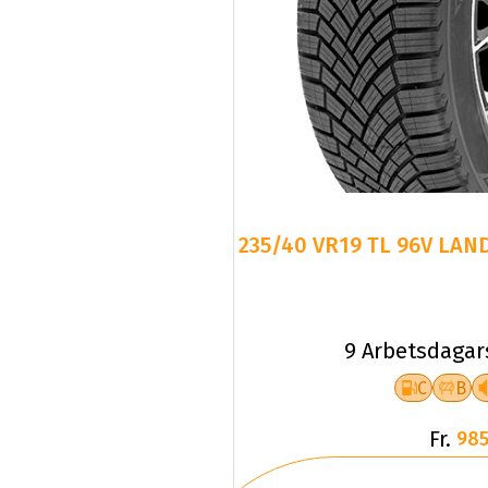
235/40 VR19 TL 96V LAN
9 Arbetsdagar
C
B
Fr.
985