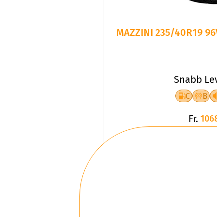
MAZZINI 235/40R19 9
Snabb Le
C
B
Fr.
106