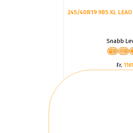
245/40R19 98S XL LEAO
Snabb Le
D
D
Fr.
1161