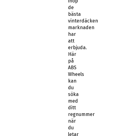
ihop
de
bästa
vinterdäcken
marknaden
har
att
erbjuda.
Här
på
ABS
Wheels
kan
du
söka
med
ditt
regnummer
när
du
letar