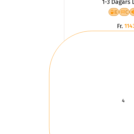
1-3 Dagars 
E
C
Fr.
114