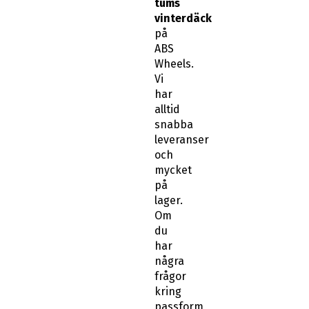
tums
vinterdäck
på
ABS
Wheels.
Vi
har
alltid
snabba
leveranser
och
mycket
på
lager.
Om
du
har
några
frågor
kring
passform