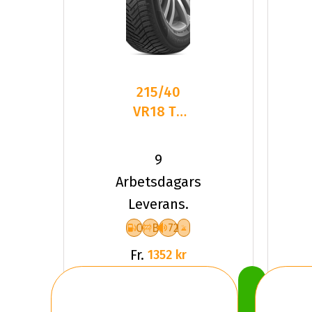
215/40
VR18 TL
89V HA
H750
9
KINERGY
Arbetsdagars
4S2 XL
Leverans.
C
B
72
Fr.
1352 kr