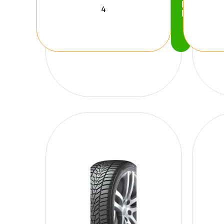
Köp
Nu