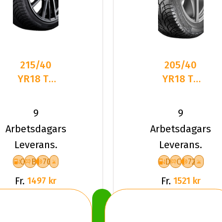
215/40
205/40
YR18 TL
YR18 TL
89Y BR
86Y UN
TURANZA
ALL
9
9
AS 6 XL
SEASON
Arbetsdagars
Arbetsdagars
EXPERT 2
Leverans.
Leverans.
XL
C
B
70
D
C
72
Fr.
Fr.
1497 kr
1521 kr