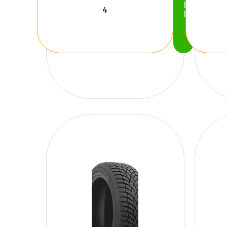
Köp
Nu