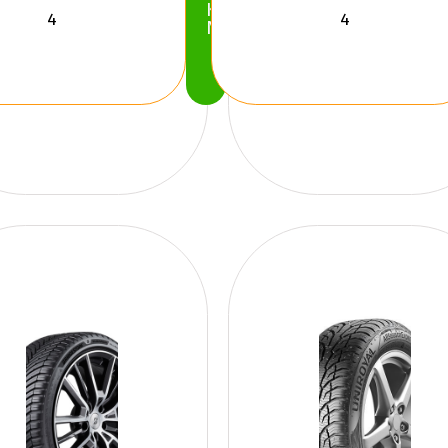
Köp
Nu