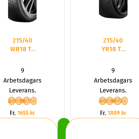
215/40
215/40
WR18 TL
YR18 TL
89W CO
89Y MI
ALL SEAS
CROSSCL
9
9
CONT 2
3 SPORT
Arbetsdagars
Arbetsdagars
XL FR
XL
Leverans.
Leverans.
C
B
71
C
A
72
Fr.
Fr.
1655 kr
1809 kr