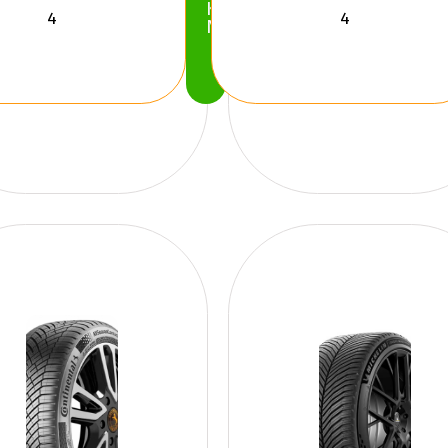
Köp
Nu