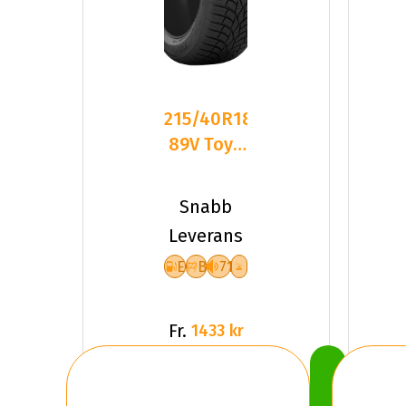
215/40R18
89V Toyo
Observe
S944 XL
Snabb
Friktion
Leverans
E
B
71
Fr.
1433 kr