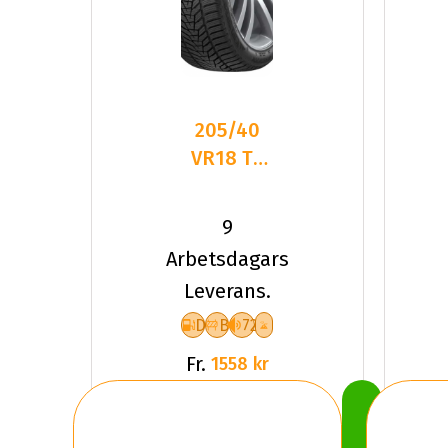
205/40
VR18 TL
86V HA
W330
9
I*CEPT
Arbetsdagars
EVO3 XL
Leverans.
D
B
72
Fr.
1558 kr