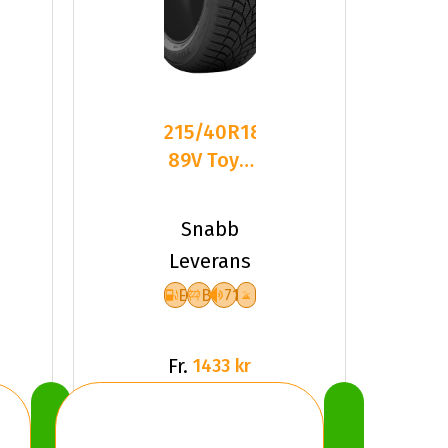
215/40R18
89V Toyo
Observe
S944 XL
Snabb
Friktion
Leverans
E
B
71
Fr.
1433 kr