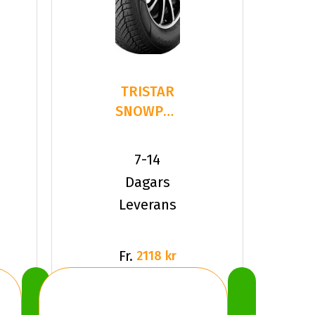
TRISTAR
SNOWPOWER
UHP
215/40R18
7-14
89 V XL
Dagars
Leverans
Fr.
2118 kr