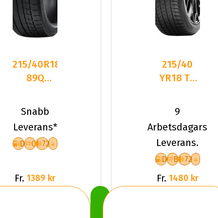
215/40R18
215/40
89Q
YR18 TL
Nankang
89Y VR
WS-1 XL
QUATRAC
Snabb
9
Friktion
PRO+ XL
Leverans*
Arbetsdagars
2024
Leverans.
D
C
72
D
B
72
Fr.
Fr.
1389 kr
1480 kr