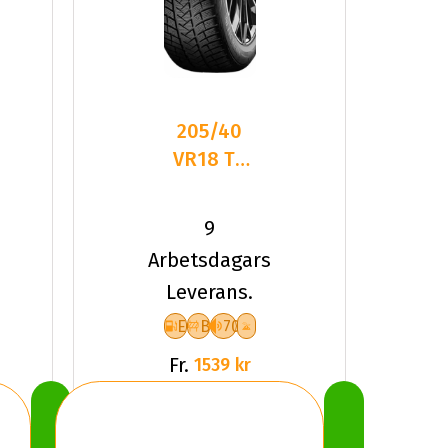
205/40
VR18 TL
86V VR
WINTRAC
9
PRO+ XL
Arbetsdagars
Leverans.
E
B
70
Fr.
1539 kr