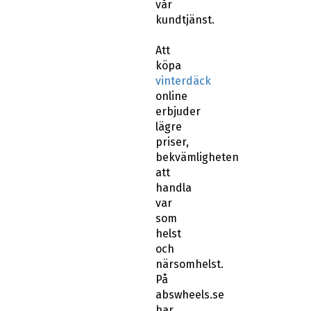
vår
kundtjänst.
Att
köpa
vinterdäck
online
erbjuder
lägre
priser,
bekvämligheten
att
handla
var
som
helst
och
närsomhelst.
På
abswheels.se
har