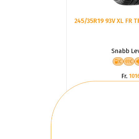
245/35R19 93V XL FR 
Snabb Le
C
C
Fr.
101