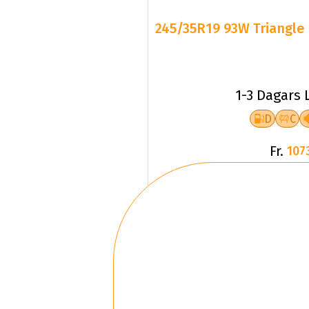
245/35R19 93W Triangle 
1-3 Dagars 
D
C
Fr.
107