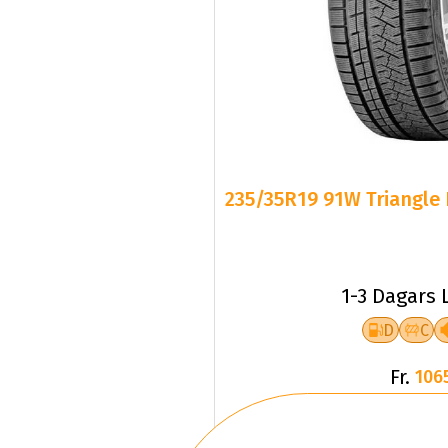
235/35R19 91W Triangle 
1-3 Dagars 
D
C
Fr.
106