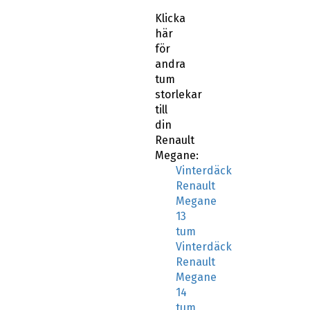
Klicka
här
för
andra
tum
storlekar
till
din
Renault
Megane:
Vinterdäck
Renault
Megane
13
tum
Vinterdäck
Renault
Megane
14
tum