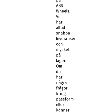
på
ABS
Wheels.
Vi
har
alltid
snabba
leveranser
och
mycket
på
lager.
Om
du
har
några
frågor
kring
passform
eller
känner