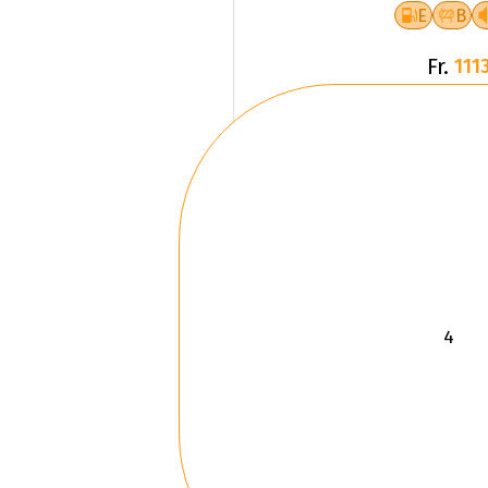
E
B
Fr.
1113