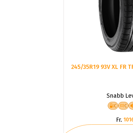
245/35R19 93V XL FR 
Snabb Le
C
C
Fr.
101