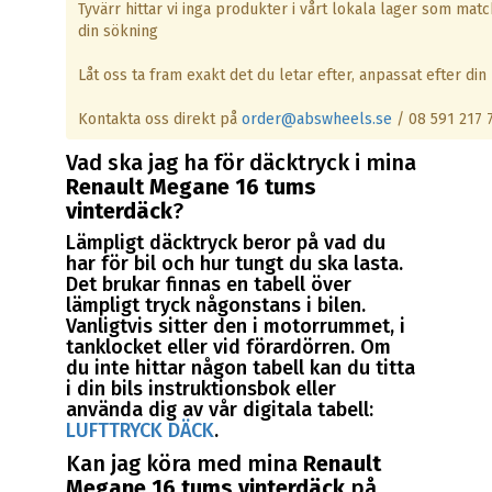
Tyvärr hittar vi inga produkter i vårt lokala lager som matc
din sökning
Låt oss ta fram exakt det du letar efter, anpassat efter din 
Kontakta oss direkt på
order@abswheels.se
/ 08 591 217 
Vad ska jag ha för däcktryck i mina
Renault Megane 16 tums
vinterdäck
?
Lämpligt däcktryck beror på vad du
har för bil och hur tungt du ska lasta.
Det brukar finnas en tabell över
lämpligt tryck någonstans i bilen.
Vanligtvis sitter den i motorrummet, i
tanklocket eller vid förardörren. Om
du inte hittar någon tabell kan du titta
i din bils instruktionsbok eller
använda dig av vår digitala tabell:
LUFTTRYCK DÄCK
.
Kan jag köra med mina
Renault
Megane 16 tums vinterdäck
på