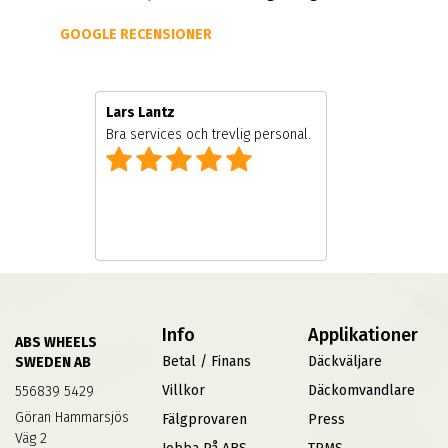
GOOGLE RECENSIONER
Lars Lantz
e
Bra services och trevlig personal.
Info
Applikationer
ABS WHEELS
Betal / Finans
Däckväljare
SWEDEN AB
Villkor
Däckomvandlare
556839 5429
Göran Hammarsjös
Fälgprovaren
Press
Väg 2