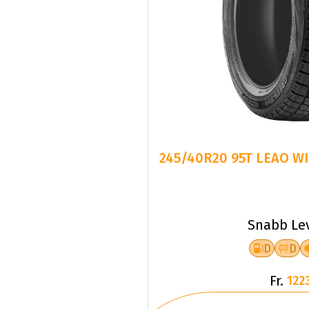
245/40R20 95T LEAO W
Snabb Le
D
D
Fr.
1223