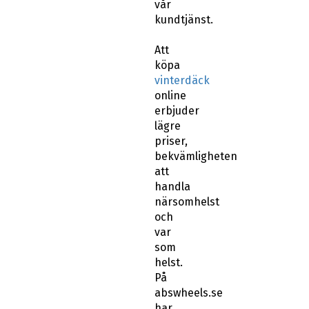
vår
kundtjänst.
Att
köpa
vinterdäck
online
erbjuder
lägre
priser,
bekvämligheten
att
handla
närsomhelst
och
var
som
helst.
På
abswheels.se
har