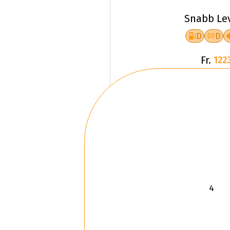
Snabb Le
D
D
Fr.
1223