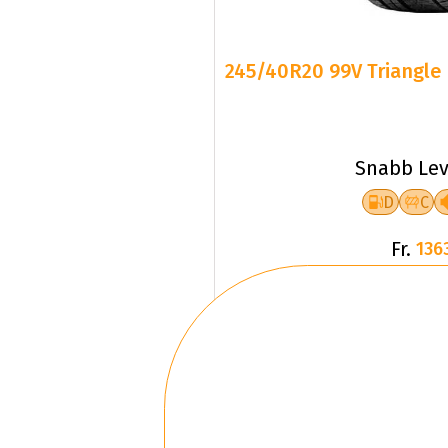
245/40R20 99V Triangle 
Snabb Lev
D
C
Fr.
136