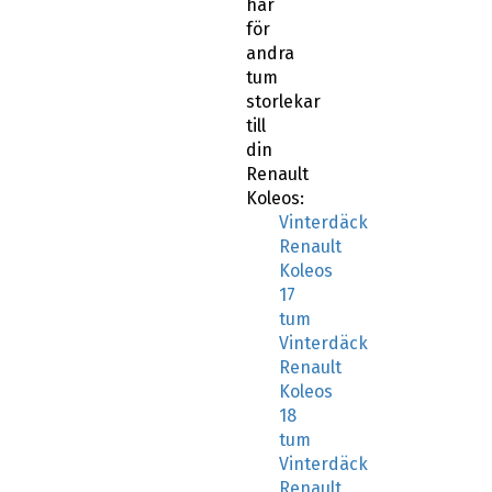
här
för
andra
tum
storlekar
till
din
Renault
Koleos:
Vinterdäck
Renault
Koleos
17
tum
Vinterdäck
Renault
Koleos
18
tum
Vinterdäck
Renault