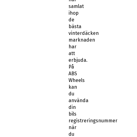
samlat
ihop
de
bästa
vinterdäcken
marknaden
har
att
erbjuda.
På
ABS
Wheels
kan
du
använda
din
bils
registreringsnummer
när
du