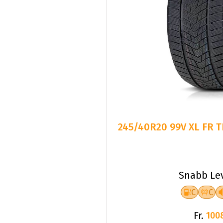
245/40R20 99V XL FR 
Snabb Le
C
C
Fr.
100