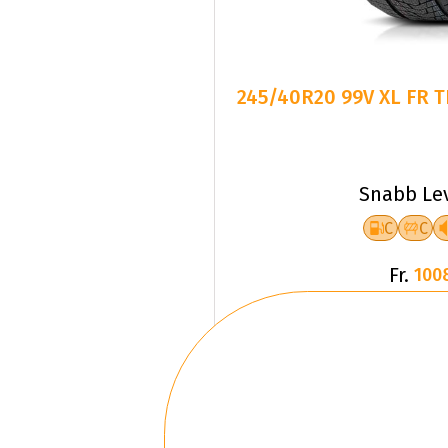
245/40R20 99V XL FR 
Snabb Le
C
C
Fr.
100