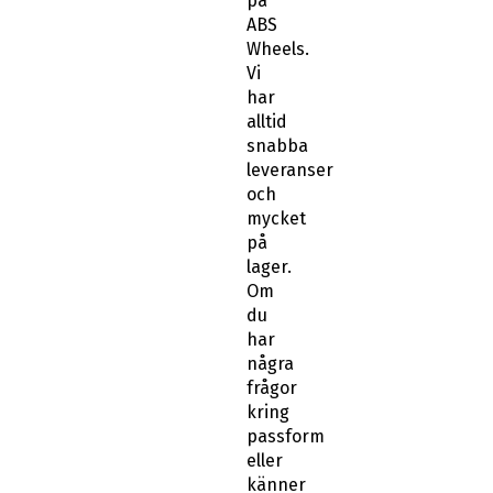
på
ABS
Wheels.
Vi
har
alltid
snabba
leveranser
och
mycket
på
lager.
Om
du
har
några
frågor
kring
passform
eller
känner