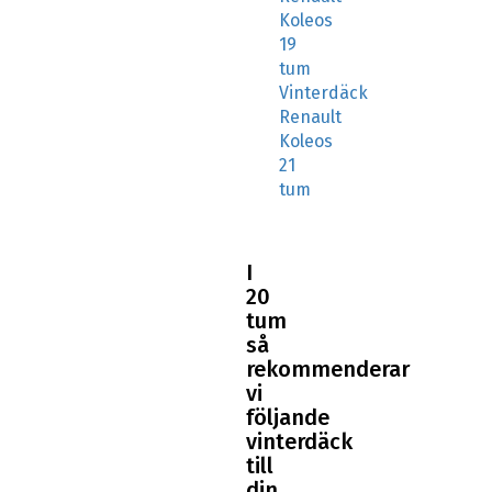
Koleos
19
tum
Vinterdäck
Renault
Koleos
21
tum
I
20
tum
så
rekommenderar
vi
följande
vinterdäck
till
din