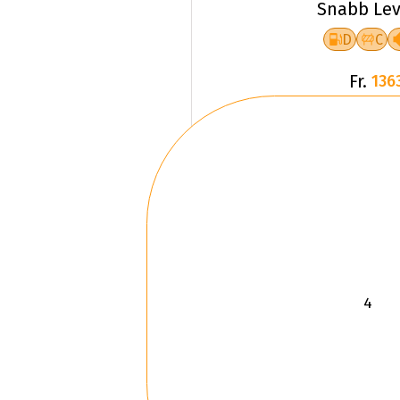
Snabb Lev
D
C
Fr.
136