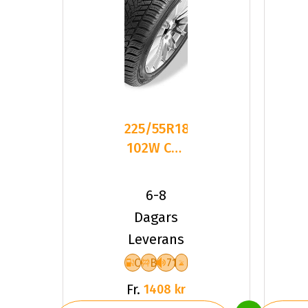
225/55R18
102W CST
Medallion
ACP1 XL
6-8
Fr
Dagars
Leverans
C
B
71
Fr.
1408 kr