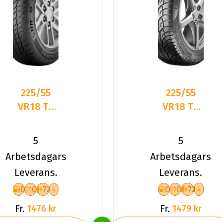
225/55
225/55
VR18 TL
VR18 TL
102V GE
102V UN
SNOW
ALL
5
5
GRABBER
SEASON
Arbetsdagars
Arbetsdagars
PLUS XL
EXPERT 2
Leverans.
Leverans.
XL
D
C
72
C
C
72
Fr.
Fr.
1476 kr
1479 kr