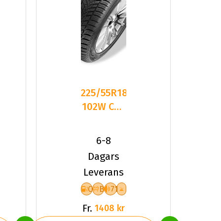
225/55R18
102W CST
Medallion
ACP1 XL
6-8
Fr
Dagars
Leverans
C
B
71
Fr.
1408 kr