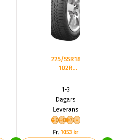
225/55R18
102R
Triangle
RD
PL01 XL
1-3
Friktion
Dagars
2025
Leverans
D
D
72
Fr.
1053 kr