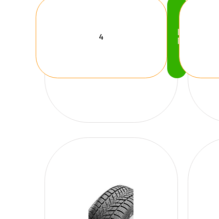
Köp
Nu