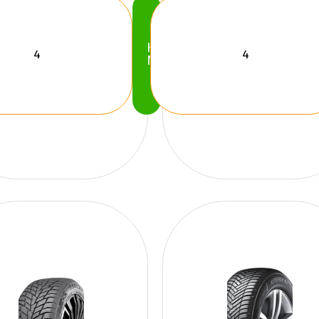
Köp
Nu