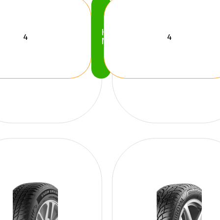
Köp
Nu