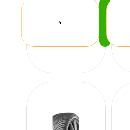
Köp
Nu