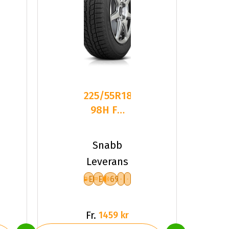
225/55R18
98H FR
TOYO
OBSERVE
Snabb
GSI-6 LS
Leverans
E
E
69
Fr.
1459 kr