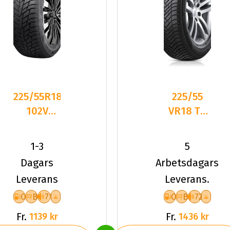
225/55R18
225/55
102V
VR18 TL
Sailun ICE
98V HA
BLAZER
H750
1-3
5
ALPINE
KINERGY
Dagars
Arbetsdagars
4S2
Leverans
Leverans.
C
B
71
C
B
72
Fr.
Fr.
1139 kr
1436 kr