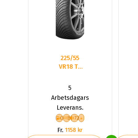
225/55
VR18 TL
102V
KUMHO
5
SOLUS 4S
Arbetsdagars
HA32 XL
Leverans.
C
B
72
Fr.
1158 kr