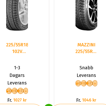
225/55R18
MAZZINI
102V
225/55R18
Triangle
102T
PL02 XL
SNOWLEOPA
1-3
Snabb
Friktion
2 NC
Dagars
Leverans
2024
Leverans
C
B
72
D
D
72
Fr.
Fr.
1027 kr
1046 kr