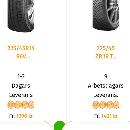
225/45R19
225/45
96V
ZR19 TL
Sailun ICE
96W
BLAZER
KUMHO
1-3
9
Arctic
SOLUS 4S
Dagars
Arbetsdagars
HA32 XL
Leverans
Leverans.
C
E
72
C
B
72
Fr.
Fr.
1296 kr
1421 kr