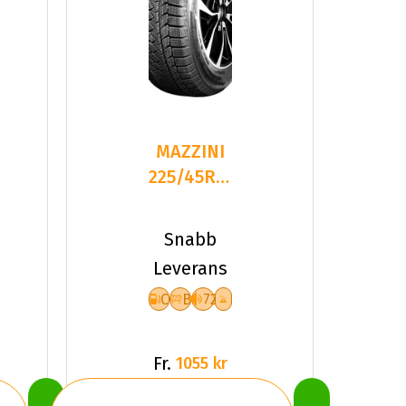
MAZZINI
225/45R19
96H
SNOW
Snabb
LEOPARD
Leverans
2
C
B
72
Fr.
1055 kr