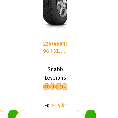
225/45R19
96H XL FR
TOYO
OBSERVE
Snabb
GSI-6
Leverans
E
E
71
Fr.
1414 kr