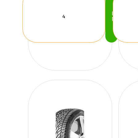
Köp
Nu