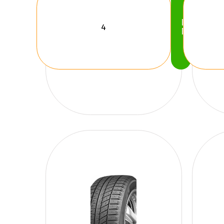
Köp
Nu