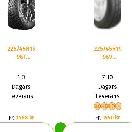
225/45R19
225/45R19
96T
96V
Continental
Fronway
IceContact
IceMaster
1-3
7-10
3
I XL Fr
Dagars
Dagars
Leverans
Leverans
C
D
70
Fr.
Fr.
1488 kr
1540 kr