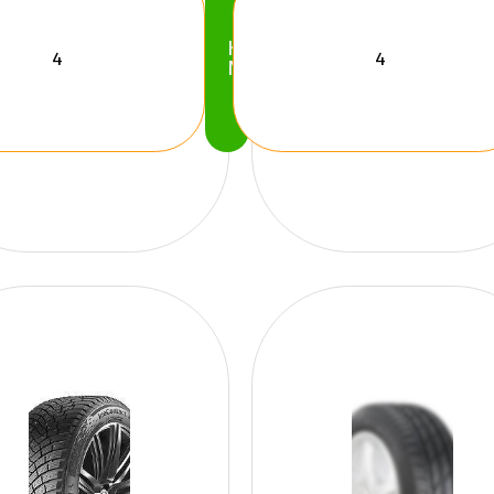
Köp
Nu