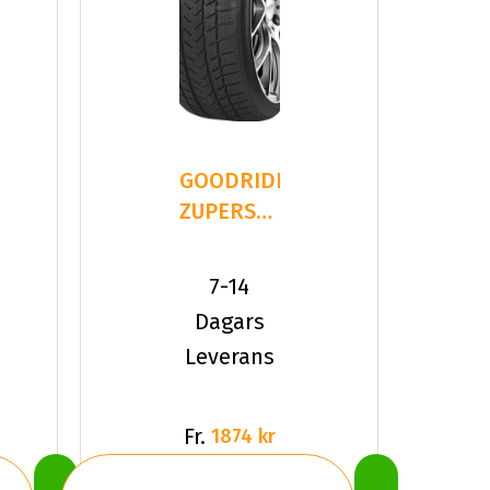
GOODRIDE
ZUPERSNOW
Z-507
225/45R19
7-14
96 V XL
Dagars
Leverans
Fr.
1874 kr