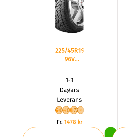
225/45R19
96V
Nankang
SV-3 XL
1-3
Friktion
Dagars
2024
Leverans
C
C
72
Fr.
1478 kr