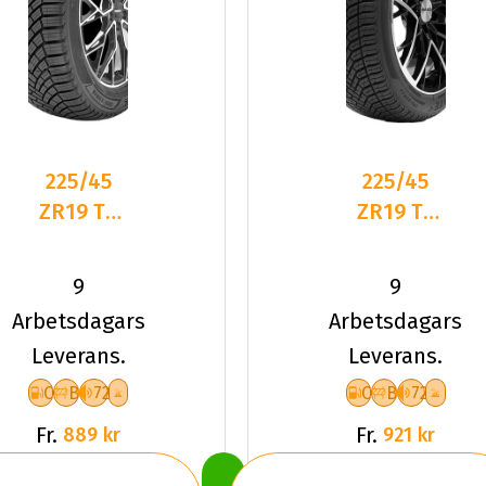
225/45
225/45
ZR19 TL
ZR19 TL
96W
96Y
LANDSAIL
DELINTE
9
9
4-
AW6 XL
Arbetsdagars
Arbetsdagars
SEASONS
Leverans.
Leverans.
3 XL
C
B
72
C
B
72
Fr.
Fr.
889 kr
921 kr