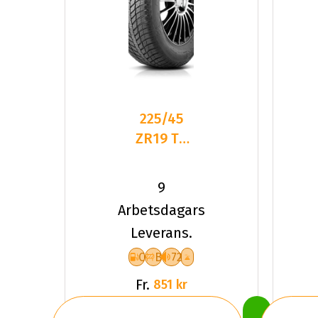
225/45
ZR19 TL
96Y
ROADHOG
9
RGAS02
Arbetsdagars
XL
Leverans.
C
B
72
Fr.
851 kr