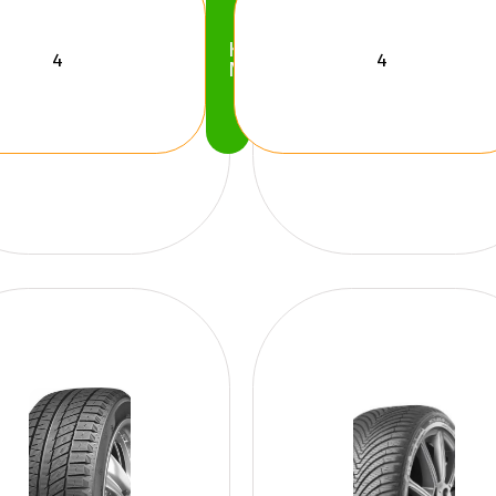
Köp
Nu