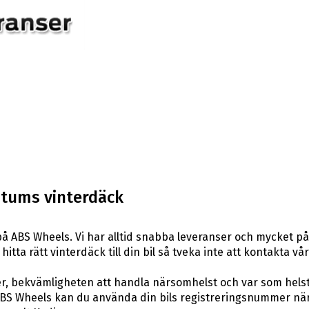
 tums vinterdäck
å ABS Wheels. Vi har alltid snabba leveranser och mycket på
itta rätt vinterdäck till din bil så tveka inte att kontakta vå
er, bekvämligheten att handla närsomhelst och var som hels
S Wheels kan du använda din bils registreringsnummer när d