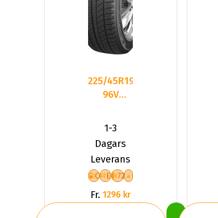
225/45R19
96V
Sailun ICE
BLAZER
1-3
Arctic
Dagars
Leverans
C
E
72
Fr.
1296 kr