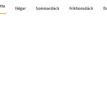
tta
Fälgar
Sommardäck
Friktionsdäck
D