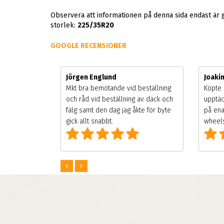
Observera att informationen på denna sida endast är 
storlek:
225/35R20
GOOGLE RECENSIONER
Jörgen Englund
Joaki
gsäsongen.
Mkt bra bemötande vid beställning
Köpte 
ning men
och råd vid beställning av däck och
upptäc
 väldigt
fälg samt den dag jag åkte för byte
på ena
g som alla
gick allt snabbt.
wheels